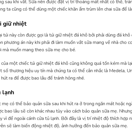
ng sau khi vắt. Sữa nên được đặt vị trí thoáng mát nhất có thể, trá
ng ta cũng có thể dùng một chiếc khăn ẩm trùm lên chai sữa để l
i giữ nhiệt
i túi này còn được gọi là túi giữ nhiệt đá khô bởi phải dùng đá kh
n phương án này khi phải đi làm muốn vắt sữa mang về nhà cho con
ơi mà muốn mang theo sữa mẹ cho bé.
 của một chiếc túi giữ nhiệt đá khô cũng không quá tốn kém mà lại 
 số thương hiệu uy tín mà chúng ta có thể cân nhắc là Medela, 
hút ra để được bao lâu để tránh hỏng nhé.
 lạnh
 mẹ có thể bảo quản sữa sau khi hút ra ở trong ngăn mát hoặc ng
c bao lâu sẽ còn khác nhau tùy vào cách bảo quản sữa mẹ. Nhưng
y vì để ngoài cánh cửa tủ lạnh. Bởi đây là vị trí nhiệt độ thích hợp
ên sẽ làm biến động nhiệt độ, ảnh hưởng đến bảo quản sữa mẹ.