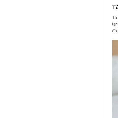
Tủ
Tủ 
lạn
đó 