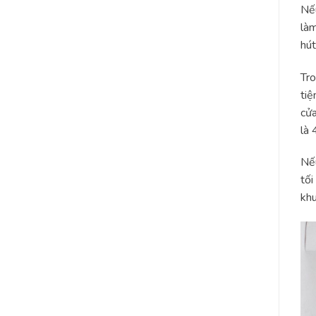
Nếu
làm
hút
Tro
tiệ
cửa
là 
Nếu
tối
khu