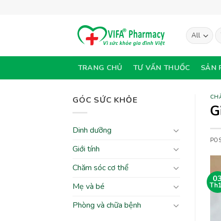
Skip
to
content
T
ki
TRANG CHỦ
TƯ VẤN THUỐC
SẢN 
CH
GÓC SỨC KHỎE
G
Dinh dưỡng
PO
Giới tính
Chăm sóc cơ thể
0
Mẹ và bé
Th
Phòng và chữa bệnh