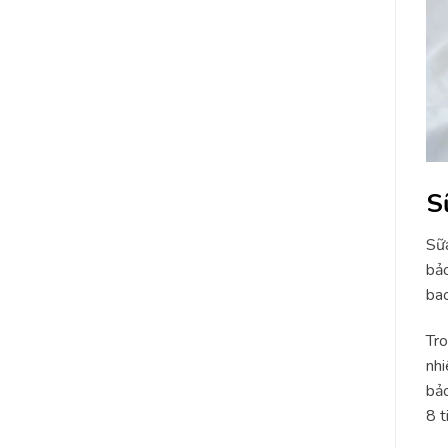
S
Sữa
bảo
bao
Tro
nhi
bảo
8 t