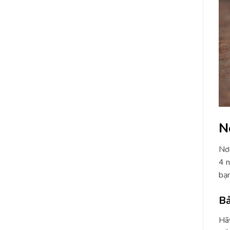
N
Nơi
4 n
bạn
Bả
Hãy