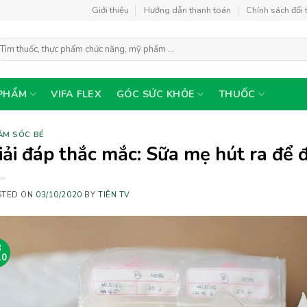
Giới thiệu
Hướng dẫn thanh toán
Chính sách đổi 
ìm
ếm:
PHẨM
VIFA FLEX
GÓC SỨC KHỎE
THUỐC
ĂM SÓC BÉ
iải đáp thắc mắc: Sữa mẹ hút ra để 
STED ON
03/10/2020
BY
TIÊN TV
3
10