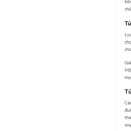
tiế
chú
Tú
Loạ
chọ
ch
Giá
Một
mẹ 
Tủ
Các
đượ
tha
xuy