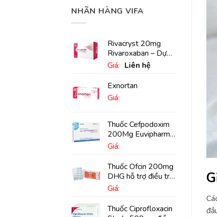
NHÃN HÀNG VIFA
Rivacryst 20mg
Rivaroxaban – Dự
phòng đột quỵ,
Giá:
Liên hệ
huyết khối tĩnh mạch
Exnortan
Giá:
Thuốc Cefpodoxim
200Mg Euvipharm
điều trị nhiễm khuẩn
Giá:
(10 viên)
Thuốc Ofcin 200mg
G
DHG hỗ trợ điều trị
viêm phế quản nặng
Giá:
(20 viên)
Các
Thuốc Ciprofloxacin
đầu