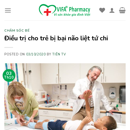
Skip
to
content
CHĂM SÓC BÉ
Điều trị cho trẻ bị bại não liệt tứ chi
POSTED ON
03/10/2020
BY
TIÊN TV
03
Th10