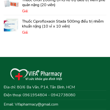
Thuốc Ofcin 200mg DHG hỗ trợ điều trị viêm phế
quản nặng (20 viên)
Giá:
Thuốc Ciprofloxacin Stada 500mg điều trị nhiễm
khuẩn nặng (10 vỉ x 10 viên)
Giá:
Địa chỉ: 80/6 Ba Vân, P14, Tân Bình, HCM
Điện thoại: 0961954804 - 0942738080
Email:
Vifapharmacy@gmail.com