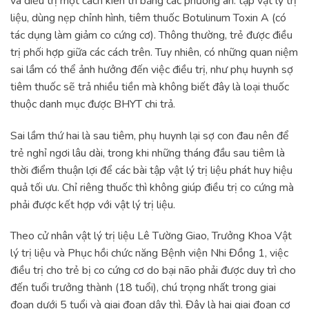
và điều trị một cách kiên trì bằng các phương án: tập vật lý trị
liệu, dùng nẹp chỉnh hình, tiêm thuốc Botulinum Toxin A (có
tác dụng làm giảm co cứng cơ). Thông thường, trẻ được điều
trị phối hợp giữa các cách trên. Tuy nhiên, có những quan niệm
sai lầm có thể ảnh hưởng đến việc điều trị, như phụ huynh sợ
tiêm thuốc sẽ trả nhiều tiền mà không biết đây là loại thuốc
thuộc danh mục được BHYT chi trả.
Sai lầm thứ hai là sau tiêm, phụ huynh lại sợ con đau nên để
trẻ nghỉ ngơi lâu dài, trong khi những tháng đầu sau tiêm là
thời điểm thuận lợi để các bài tập vật lý trị liệu phát huy hiệu
quả tối ưu. Chỉ riêng thuốc thì không giúp điều trị co cứng mà
phải được kết hợp với vật lý trị liệu.
Theo cử nhân vật lý trị liệu Lê Tường Giao, Trưởng Khoa Vật
lý trị liệu và Phục hồi chức năng Bệnh viện Nhi Đồng 1, việc
điều trị cho trẻ bị co cứng cơ do bại não phải được duy trì cho
đến tuổi trưởng thành (18 tuổi), chú trọng nhất trong giai
đoạn dưới 5 tuổi và giai đoạn dậy thì. Đây là hai giai đoạn cơ