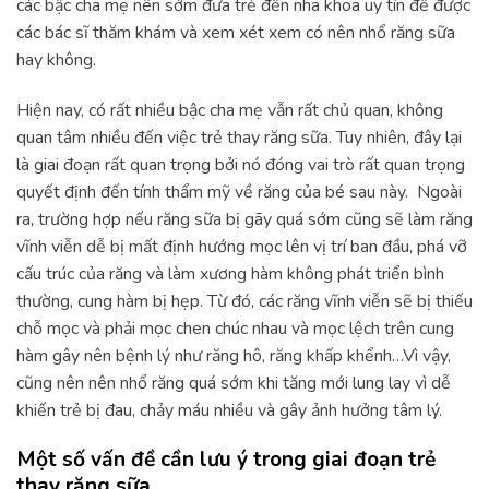
các bậc cha mẹ nên sớm đưa trẻ đến nha khoa uy tín để được
các bác sĩ thăm khám và xem xét xem có nên nhổ răng sữa
hay không.
Hiện nay, có rất nhiều bậc cha mẹ vẫn rất chủ quan, không
quan tâm nhiều đến việc trẻ thay răng sữa. Tuy nhiên, đây lại
là giai đoạn rất quan trọng bởi nó đóng vai trò rất quan trọng
quyết định đến tính thẩm mỹ về răng của bé sau này. Ngoài
ra, trường hợp nếu răng sữa bị gãy quá sớm cũng sẽ làm răng
vĩnh viễn dễ bị mất định hướng mọc lên vị trí ban đầu, phá vỡ
cấu trúc của răng và làm xương hàm không phát triển bình
thường, cung hàm bị hẹp. Từ đó, các răng vĩnh viễn sẽ bị thiếu
chỗ mọc và phải mọc chen chúc nhau và mọc lệch trên cung
hàm gây nên bệnh lý như răng hô, răng khấp khểnh…Vì vậy,
cũng nên nên nhổ răng quá sớm khi tăng mới lung lay vì dễ
khiến trẻ bị đau, chảy máu nhiều và gây ảnh hưởng tâm lý.
Một số vấn đề cần lưu ý trong giai đoạn trẻ
thay răng sữa