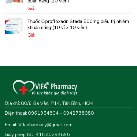
quản nặng (20 viên)
Giá:
Thuốc Ciprofloxacin Stada 500mg điều trị nhiễm
khuẩn nặng (10 vỉ x 10 viên)
Giá:
Địa chỉ: 80/6 Ba Vân, P14, Tân Bình, HCM
Điện thoại: 0961954804 - 0942738080
Email:
Vifapharmacy@gmail.com
Giấy phép KD: 41N8029489G