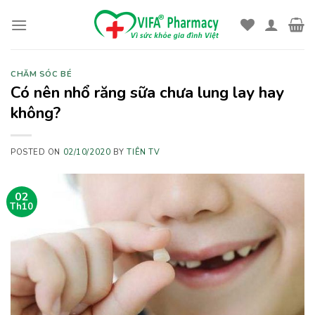
Skip
to
content
CHĂM SÓC BÉ
Có nên nhổ răng sữa chưa lung lay hay
không?
POSTED ON
02/10/2020
BY
TIÊN TV
02
Th10