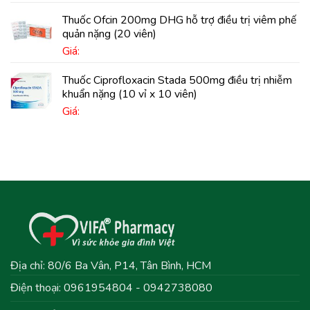
Thuốc Ofcin 200mg DHG hỗ trợ điều trị viêm phế
quản nặng (20 viên)
Giá:
Thuốc Ciprofloxacin Stada 500mg điều trị nhiễm
khuẩn nặng (10 vỉ x 10 viên)
Giá:
Địa chỉ: 80/6 Ba Vân, P14, Tân Bình, HCM
Điện thoại: 0961954804 - 0942738080