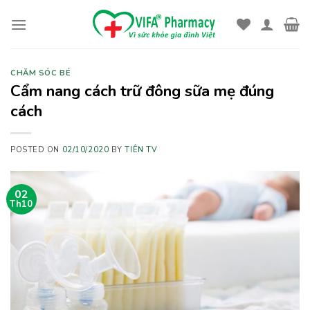
Skip
to
content
CHĂM SÓC BÉ
Cẩm nang cách trữ đông sữa mẹ đúng
cách
POSTED ON
02/10/2020
BY
TIÊN TV
02
Th10