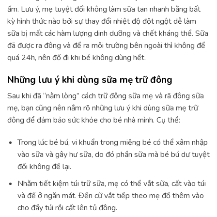
ấm. Lưu ý, mẹ tuyệt đối không làm sữa tan nhanh bằng bất
kỳ hình thức nào bởi sự thay đổi nhiệt độ đột ngột dễ làm
sữa bị mất các hàm lượng dinh dưỡng và chết kháng thể. Sữa
đã được ra đông và để ra môi trường bên ngoài thì không để
quá 24h, nên đổ đi khi bé không dùng hết.
Những lưu ý khi dùng sữa mẹ trữ đông
Sau khi đã “nằm lòng” cách trữ đông sữa mẹ và rã đông sữa
mẹ, bạn cũng nên nắm rõ những lưu ý khi dùng sữa mẹ trữ
đông để đảm bảo sức khỏe cho bé nhà mình. Cụ thể:
Trong lúc bé bú, vi khuẩn trong miệng bé có thể xâm nhập
vào sữa và gây hư sữa, do đó phần sữa mà bé bú dư tuyệt
đối không để lại.
Nhằm tiết kiệm túi trữ sữa, mẹ có thể vắt sữa, cất vào túi
và để ở ngăn mát. Đến cữ vắt tiếp theo mẹ đổ thêm vào
cho đầy túi rồi cất lên tủ đông.