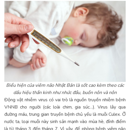
Biểu hiện của viêm não Nhật Bản là sốt cao kèm theo các
dấu hiệu thần kinh như nhức đầu, buồn nôn và nôn
Động vật nhiễm virus có vai trò là nguồn truyền nhiễm bệnh
VNNB cho người (các loài chim, gia súc…). Virus lây qua
đường máu, trung gian truyền bệnh chủ yếu là muỗi Culex. Ở
nước ta, loại muỗi này sinh sản mạnh vào mùa hè, đỉnh điểm
là từ tháng 3 đến tháng 7. Vì vậy, để phòng bệnh viêm não