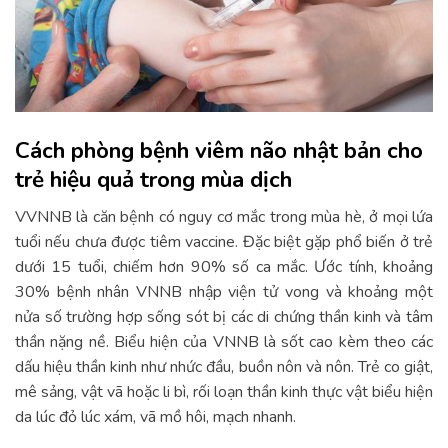
Cách phòng bệnh viêm não nhật bản cho
trẻ hiệu quả trong mùa dịch
VVNNB là căn bệnh có nguy cơ mắc trong mùa hè, ở mọi lứa
tuổi nếu chưa được tiêm vaccine. Đặc biệt gặp phổ biến ở trẻ
dưới 15 tuổi, chiếm hơn 90% số ca mắc. Ước tính, khoảng
30% bệnh nhân VNNB nhập viện tử vong và khoảng một
nửa số trường hợp sống sót bị các di chứng thần kinh và tâm
thần nặng nề. Biểu hiện của VNNB là sốt cao kèm theo các
dấu hiệu thần kinh như nhức đầu, buồn nôn và nôn. Trẻ co giật,
mê sảng, vật vã hoặc li bì, rối loạn thần kinh thực vật biểu hiện
da lúc đỏ lúc xám, vã mồ hôi, mạch nhanh.