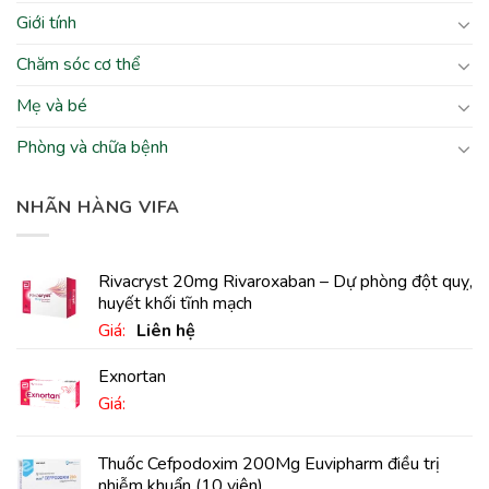
Giới tính
Chăm sóc cơ thể
Mẹ và bé
Phòng và chữa bệnh
NHÃN HÀNG VIFA
Rivacryst 20mg Rivaroxaban – Dự phòng đột quỵ,
huyết khối tĩnh mạch
Giá:
Liên hệ
Exnortan
Giá:
Thuốc Cefpodoxim 200Mg Euvipharm điều trị
nhiễm khuẩn (10 viên)