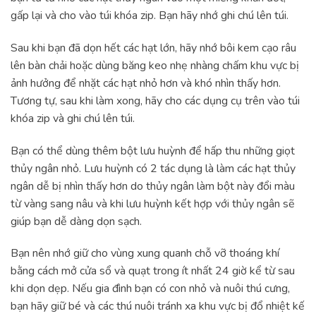
gấp lại và cho vào túi khóa zip. Bạn hãy nhớ ghi chú lên túi.
Sau khi bạn đã dọn hết các hạt lớn, hãy nhớ bôi kem cạo râu
lên bàn chải hoặc dùng băng keo nhẹ nhàng chấm khu vực bị
ảnh hưởng để nhặt các hạt nhỏ hơn và khó nhìn thấy hơn.
Tương tự, sau khi làm xong, hãy cho các dụng cụ trên vào túi
khóa zip và ghi chú lên túi.
Bạn có thể dùng thêm bột lưu huỳnh để hấp thu những giọt
thủy ngân nhỏ. Lưu huỳnh có 2 tác dụng là làm các hạt thủy
ngân dễ bị nhìn thấy hơn do thủy ngân làm bột này đổi màu
từ vàng sang nâu và khi lưu huỳnh kết hợp với thủy ngân sẽ
giúp bạn dễ dàng dọn sạch.
Bạn nên nhớ giữ cho vùng xung quanh chỗ vỡ thoáng khí
bằng cách mở cửa sổ và quạt trong ít nhất 24 giờ kể từ sau
khi dọn dẹp. Nếu gia đình bạn có con nhỏ và nuôi thú cưng,
bạn hãy giữ bé và các thú nuôi tránh xa khu vực bị đổ nhiệt kế