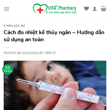
Skip
to
content
CHĂM SÓC BÉ
Cách đo nhiệt kế thủy ngân – Hướng dẫn
sử dụng an toàn
POSTED ON
03/10/2020
BY
TIÊN TV
03
Th10