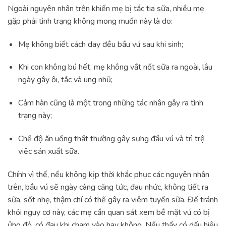
Ngoài nguyên nhân trên khiến mẹ bị tắc tia sữa, nhiều mẹ
gặp phải tình trạng không mong muốn này là do:
Mẹ không biết cách day đều bầu vú sau khi sinh;
Khi con không bú hết, mẹ không vắt nốt sữa ra ngoài, lâu
ngày gây ôi, tắc và ung nhũ;
Cảm hàn cũng là một trong những tác nhân gây ra tình
trạng này;
Chế độ ăn uống thất thường gây sưng đầu vú và trì trệ
việc sản xuất sữa.
Chính vì thế, nếu không kịp thời khắc phục các nguyên nhân
trên, bầu vú sẽ ngày càng căng tức, đau nhức, không tiết ra
sữa, sốt nhẹ, thậm chí có thể gây ra viêm tuyến sữa. Để tránh
khỏi nguy cơ này, các mẹ cần quan sát xem bề mặt vú có bị
ửng đỏ, có đau khi chạm vào hay không. Nếu thấy có dấu hiệu