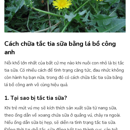
Cách chữa tắc tia sữa bằng lá bồ công
anh
Nỗi khổ lớn nhất của bất cứ mẹ nào khi nuôi con nhỏ là bị tắc
tia sữa. Có nhiều cách để tình trạng căng tức, đau nhức không
còn hành hạ bạn nữa, trong đó có cách chữa tắc tia sữa bằng
lá bồ công anh vô cùng hiệu quả.
1. Tại sao bị tắc tia sữa?
Khi trẻ mút vú mẹ sẽ kích thích sản xuất sữa từ nang sữa,
theo ống dẫn về xoang chứa sữa ở quầng vú, chảy ra ngoài.
Nếu ống dẫn sữa bị hẹp, sẽ diễn ra tình trạng tắc tia sữa.
Đồng thời tại chỗ tắc, sữa đông kết tạo thành cục, cản trở