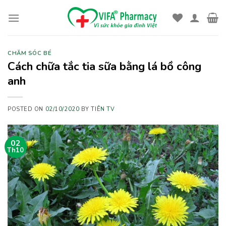
Skip
to
content
CHĂM SÓC BÉ
Cách chữa tắc tia sữa bằng lá bồ công
anh
POSTED ON
02/10/2020
BY
TIÊN TV
02
Th10