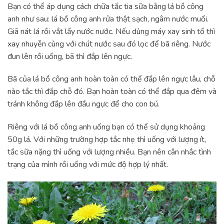
Bạn có thể áp dụng cách chữa tắc tia sữa bằng lá bồ công
anh như sau: lá bồ công anh rửa thật sạch, ngâm nước muối.
Giã nát lá rồi vắt lấy nước nước. Nếu dùng máy xay sinh tố thì
xay nhuyễn cùng với chút nước sau đó lọc để bã riêng. Nước
đun lên rồi uống, bã thì đắp lên ngực.
Bã của lá bồ công anh hoàn toàn có thể đắp lên ngực lâu, chỗ
nào tắc thì đắp chỗ đó. Bạn hoàn toàn có thể đắp qua đêm và
tránh không đắp lên đầu ngực để cho con bú.
Riêng với lá bồ công anh uống bạn có thể sử dụng khoảng
50g lá. Với những trường hợp tắc nhẹ thì uống với lượng ít,
tắc sữa nặng thì uống với lượng nhiều. Bạn nên cân nhắc tình
trạng của mình rồi uống với mức độ hợp lý nhất.