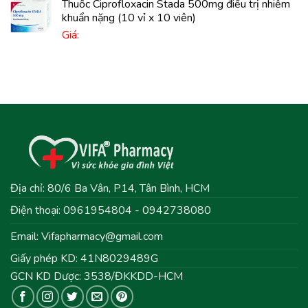
Thuốc Ciprofloxacin Stada 500mg điều trị nhiễm
khuẩn nặng (10 vỉ x 10 viên)
Giá:
Địa chỉ: 80/6 Ba Vân, P14, Tân Bình, HCM
Điện thoại: 0961954804 - 0942738080
Email:
Vifapharmacy@gmail.com
Giấy phép KD: 41N8029489G
GCN KD Dược: 3538/ĐKKDD-HCM