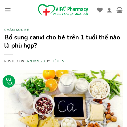
Skip
to
content
CHĂM SÓC BÉ
Bổ sung canxi cho bé trên 1 tuổi thế nào
là phù hợp?
POSTED ON
02/10/2020
BY
TIÊN TV
02
Th10