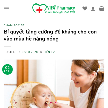
Skip
to
content
CHĂM SÓC BÉ
Bí quyết tăng cường đề kháng cho con
vào mùa hè nắng nóng
POSTED ON
02/10/2020
BY
TIÊN TV
02
Th10