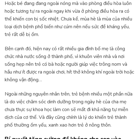
Hoặc bé đang đang ngoài nóng mà vào phòng điều hòa luôn
hoặc tương tự ra ngoài ngay khi vừa ở phòng điều hòa ra có
thể khiến con bị sốc nhiệt. Chưa kể, mùa hè là mùa của nhiều
loại dịch bệnh phổ biến như cúm nên nếu sức đề kháng yếu,
trẻ rất dễ bị ốm.
Bên cạnh đó, hiện nay có rất nhiều gia đình bố mẹ là công
chức nhà nước sống ở thành phố, vì khuôn viên nhà và nơi
sống hẹp nên trẻ có bà hoặc người giúp việc trông nom và
hầu như ít được ra ngoài chơi, hít thở không khí ngoài trời hoặc
không vận động…
Ngoài những nguyên nhân trên, trẻ bệnh nhiều một phần nữa
là do việc chăm sóc dinh dưỡng trong ngày hè của cha mẹ
chưa thực sự khoa học làm con sẽ mất đi khả năng tự miễn
dịch của cơ thể. Và đây cũng chính là lý do khiến trẻ thành
phố thường ốm yếu, xanh xao hơn trẻ ở nông thôn.