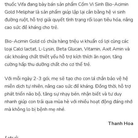
thuốc Vifa đang bày bán sản phẩm Cốm Vi Sinh Bio-Acimin
Gold Meliphar là sản phẩm giúp lập lại cân bằng hệ vi sinh
đường ruột, hỗ trợ giải quyết tình trạng rối loạn tiêu hóa, nâng
cao sức đề kháng cho trẻ.
Bio-Acimin Gold có chứa hàng triệu vi khuẩn có lợi cùng các
loại Calci lactat, L-Lysin, Beta Glucan, Vitamin, Axit Amin và
các khoáng chất thiết yếu hỗ trợ kích thích ăn ngon, tăng
cường hấp thu dưỡng chất cho cơ thể trẻ.
Với mỗi ngày 2-3 gói, mẹ sẽ tạo cho con lá chắn bảo vệ hệ
miễn dịch tự nhiên, nâng cao sức đề kháng. Đồng thời, hỗ trợ
phát triển não bộ, tăng sự nhạy bén, nhận biết và tư duy
nhanh giúp con trải qua mùa hè với nhiều hoạt động đáng nhớ
mà không lo bị bệnh mẹ nhé.
Thanh Hoa
Lưu ý: