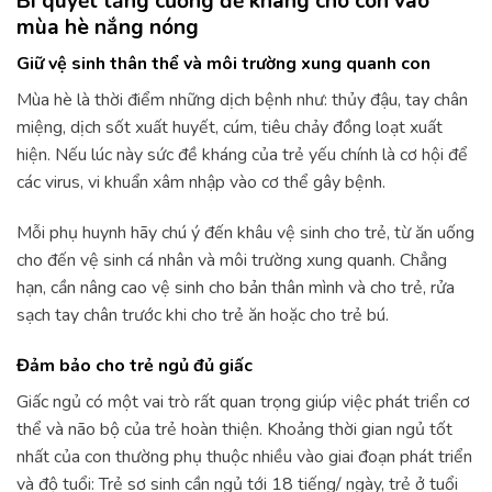
Bí quyết tăng cường đề kháng cho con vào
mùa hè nắng nóng
Giữ vệ sinh thân thể và môi trường xung quanh con
Mùa hè là thời điểm những dịch bệnh như: thủy đậu, tay chân
miệng, dịch sốt xuất huyết, cúm, tiêu chảy đồng loạt xuất
hiện. Nếu lúc này sức đề kháng của trẻ yếu chính là cơ hội để
các virus, vi khuẩn xâm nhập vào cơ thể gây bệnh.
Mỗi phụ huynh hãy chú ý đến khâu vệ sinh cho trẻ, từ ăn uống
cho đến vệ sinh cá nhân và môi trường xung quanh. Chẳng
hạn, cần nâng cao vệ sinh cho bản thân mình và cho trẻ, rửa
sạch tay chân trước khi cho trẻ ăn hoặc cho trẻ bú.
Đảm bảo cho trẻ ngủ đủ giấc
Giấc ngủ có một vai trò rất quan trọng giúp việc phát triển cơ
thể và não bộ của trẻ hoàn thiện. Khoảng thời gian ngủ tốt
nhất của con thường phụ thuộc nhiều vào giai đoạn phát triển
và độ tuổi: Trẻ sơ sinh cần ngủ tới 18 tiếng/ ngày, trẻ ở tuổi