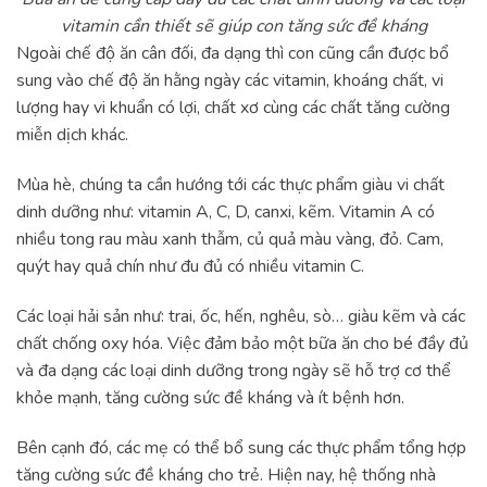
vitamin cần thiết sẽ giúp con tăng sức đề kháng
Ngoài chế độ ăn cân đối, đa dạng thì con cũng cần được bổ
sung vào chế độ ăn hằng ngày các vitamin, khoáng chất, vi
lượng hay vi khuẩn có lợi, chất xơ cùng các chất tăng cường
miễn dịch khác.
Mùa hè, chúng ta cần hướng tới các thực phẩm giàu vi chất
dinh dưỡng như: vitamin A, C, D, canxi, kẽm. Vitamin A có
nhiều tong rau màu xanh thẫm, củ quả màu vàng, đỏ. Cam,
quýt hay quả chín như đu đủ có nhiều vitamin C.
Các loại hải sản như: trai, ốc, hến, nghêu, sò… giàu kẽm và các
chất chống oxy hóa. Việc đảm bảo một bữa ăn cho bé đầy đủ
và đa dạng các loại dinh dưỡng trong ngày sẽ hỗ trợ cơ thể
khỏe mạnh, tăng cường sức đề kháng và ít bệnh hơn.
Bên cạnh đó, các mẹ có thể bổ sung các thực phẩm tổng hợp
tăng cường sức đề kháng cho trẻ. Hiện nay, hệ thống nhà