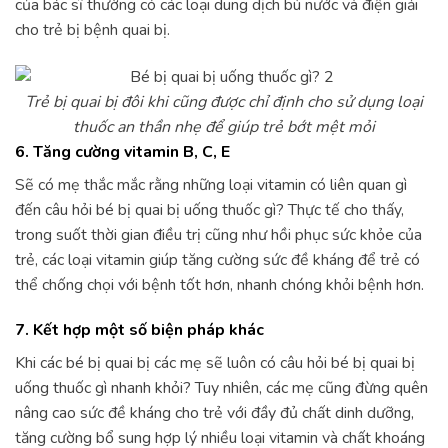
của bác sĩ thường có các loại dung dịch bù nước và điện giải
cho trẻ bị bệnh quai bị.
Trẻ bị quai bị đôi khi cũng được chỉ định cho sử dụng loại
thuốc an thần nhẹ để giúp trẻ bớt mệt mỏi
6. Tăng cường vitamin B, C, E
Sẽ có mẹ thắc mắc rằng những loại vitamin có liên quan gì
đến câu hỏi bé bị quai bị uống thuốc gì? Thực tế cho thấy,
trong suốt thời gian điều trị cũng như hồi phục sức khỏe của
trẻ, các loại vitamin giúp tăng cường sức đề kháng để trẻ có
thể chống chọi với bệnh tốt hơn, nhanh chóng khỏi bệnh hơn.
7. Kết hợp một số biện pháp khác
Khi các bé bị quai bị các mẹ sẽ luôn có câu hỏi bé bị quai bị
uống thuốc gì nhanh khỏi? Tuy nhiên, các mẹ cũng đừng quên
nâng cao sức đề kháng cho trẻ với đầy đủ chất dinh dưỡng,
tăng cường bổ sung hợp lý nhiều loại vitamin và chất khoáng