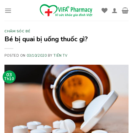
Skip
to
content
CHĂM SÓC BÉ
Bé bị quai bị uống thuốc gì?
POSTED ON
03/10/2020
BY
TIÊN TV
03
Th10