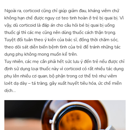
Ngoài ra, corticoid cũng chỉ giúp giảm đau, kháng viêm chứ
không hạn chế được nguy cơ teo tinh hoàn ở trẻ bị quai bị. Vì
vậy, dù corticoid là đáp án cho câu hỏi bé bị quai bị uống
thuốc gì thì các mẹ cũng nên dùng thuốc cách thận trọng.
Tuyệt đối tuân theo ý kiến của bác sĩ, đồng thời chăm sóc,
theo dõi sát diễn biến bệnh tình của trẻ để tránh những tác
dụng phụ không mong muốn kể trên.
Tuy nhiên, các mẹ cần phải hết sức lưu ý đến trẻ nếu được chỉ
định sử dụng loại thuốc này vì corticoid có rất nhiều tác dụng
phụ lên nhiều cơ quan, bộ phận trong cơ thể trẻ như viêm
loét dạ dày – tá tràng, gây xuất huyết tiêu hóa, ức chế miễn
dịch…