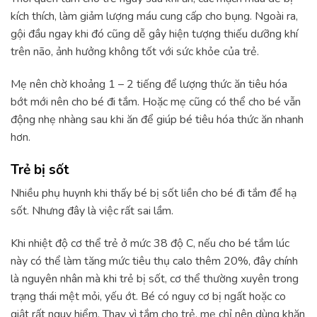
kích thích, làm giảm lượng máu cung cấp cho bụng. Ngoài ra,
gội đầu ngay khi đó cũng dễ gây hiện tượng thiếu dưỡng khí
trên não, ảnh hưởng không tốt với sức khỏe của trẻ.
Mẹ nên chờ khoảng 1 – 2 tiếng để lượng thức ăn tiêu hóa
bớt mới nên cho bé đi tắm. Hoặc mẹ cũng có thể cho bé vẫn
động nhẹ nhàng sau khi ăn để giúp bé tiêu hóa thức ăn nhanh
hơn.
Trẻ bị sốt
Nhiều phụ huynh khi thấy bé bị sốt liền cho bé đi tắm để hạ
sốt. Nhưng đây là việc rất sai lầm.
Khi nhiệt độ cơ thể trẻ ở mức 38 độ C, nếu cho bé tắm lúc
này có thể làm tăng mức tiêu thụ calo thêm 20%, đây chính
là nguyên nhân mà khi trẻ bị sốt, cơ thể thường xuyên trong
trạng thái mệt mỏi, yếu ớt. Bé có nguy cơ bị ngất hoặc co
giật rất nguy hiểm. Thay vì tắm cho trẻ, mẹ chỉ nên dùng khăn