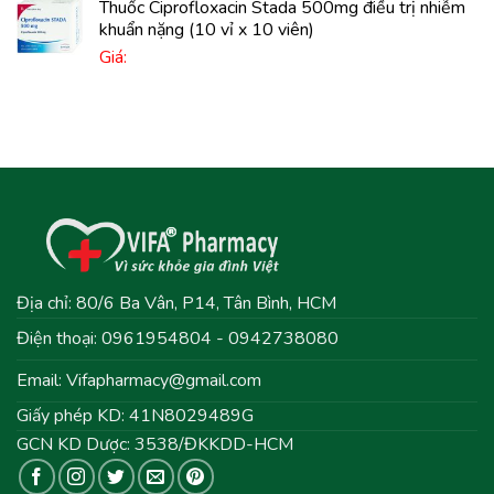
Thuốc Ciprofloxacin Stada 500mg điều trị nhiễm
khuẩn nặng (10 vỉ x 10 viên)
Giá:
Địa chỉ: 80/6 Ba Vân, P14, Tân Bình, HCM
Điện thoại: 0961954804 - 0942738080
Email:
Vifapharmacy@gmail.com
Giấy phép KD: 41N8029489G
GCN KD Dược: 3538/ĐKKDD-HCM