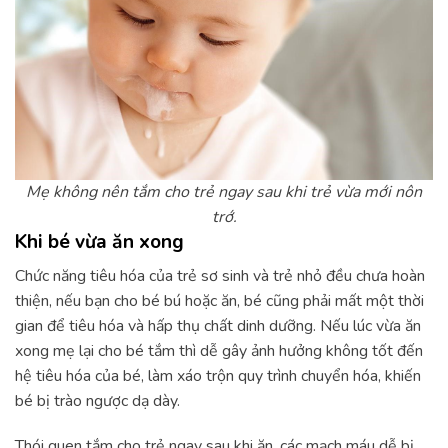
Mẹ không nên tắm cho trẻ ngay sau khi trẻ vừa mới nôn
trớ.
Khi bé vừa ăn xong
Chức năng tiêu hóa của trẻ sơ sinh và trẻ nhỏ đều chưa hoàn
thiện, nếu bạn cho bé bú hoặc ăn, bé cũng phải mất một thời
gian để tiêu hóa và hấp thụ chất dinh dưỡng. Nếu lúc vừa ăn
xong mẹ lại cho bé tắm thì dễ gây ảnh hưởng không tốt đến
hệ tiêu hóa của bé, làm xáo trộn quy trình chuyển hóa, khiến
bé bị trào ngược dạ dày.
Thói quen tắm cho trẻ ngay sau khi ăn, các mạch máu dễ bị