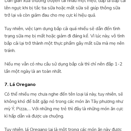
Dân gian xưa thường truyền tai nhau một mẹo, đắp lá bắp cải
lên ngực khi bị tắc tia sữa hoặc mất sữa sẽ giúp thông sữa
trở lại và còn giảm đau cho mẹ cực kì hiệu quả.
Tuy nhiên, việc lạm dụng bắp cải quá nhiều sẽ dẫn đến tình
trạng sữa mẹ bị mất hoặc giảm đi đáng kể. Vì lúc này, vô tình
bắp cải lại trở thành một thực phẩm gây mất sữa mà mẹ nên
tránh.
Nếu mẹ vẫn có nhu cầu sử dụng bắp cải thì chỉ nên đắp 1-2
lần một ngày là an toàn nhất.
7. Lá Oregano
Có thể nhiều mẹ chưa nghe đến tên loại lá này, tuy nhiên, sẽ
không khó để bắt gặp nó trong các món ăn Tây phương như
mỳ Ý, Pizza,… Với những mẹ trẻ thì đây là những món ăn cực
kì hấp dẫn và được ưa chuộng.
Tuy nhiên, lá Oregano lại là một trong các món ăn này được