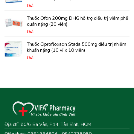
Giá:
Thuốc Ofcin 200mg DHG hỗ trợ điều trị viêm phế
quản nặng (20 viên)
Giá:
Thuốc Ciprofloxacin Stada 500mg điều trị nhiễm
khuẩn nặng (10 vỉ x 10 viên)
Giá:
Địa chỉ: 80/6 Ba Vân, P14, Tân Bình, HCM
Điện thoại: 0961954804 - 0942738080