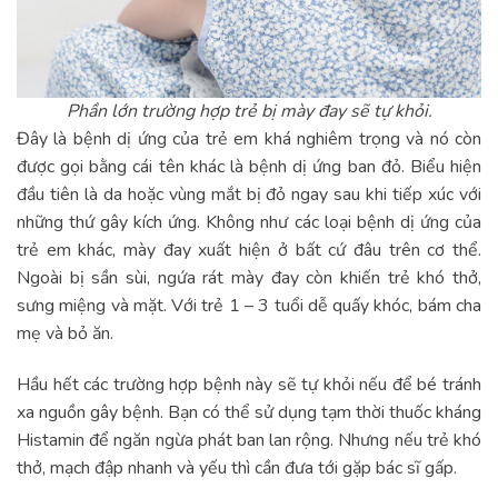
Phần lớn trường hợp trẻ bị mày đay sẽ tự khỏi.
Đây là bệnh dị ứng của trẻ em khá nghiêm trọng và nó còn
được gọi bằng cái tên khác là bệnh dị ứng ban đỏ. Biểu hiện
đầu tiên là da hoặc vùng mắt bị đỏ ngay sau khi tiếp xúc với
những thứ gây kích ứng. Không như các loại bệnh dị ứng của
trẻ em khác, mày đay xuất hiện ở bất cứ đâu trên cơ thể.
Ngoài bị sần sùi, ngứa rát mày đay còn khiến trẻ khó thở,
sưng miệng và mặt. Với trẻ 1 – 3 tuổi dễ quấy khóc, bám cha
mẹ và bỏ ăn.
Hầu hết các trường hợp bệnh này sẽ tự khỏi nếu để bé tránh
xa nguồn gây bệnh. Bạn có thể sử dụng tạm thời thuốc kháng
Histamin để ngăn ngừa phát ban lan rộng. Nhưng nếu trẻ khó
thở, mạch đập nhanh và yếu thì cần đưa tới gặp bác sĩ gấp.