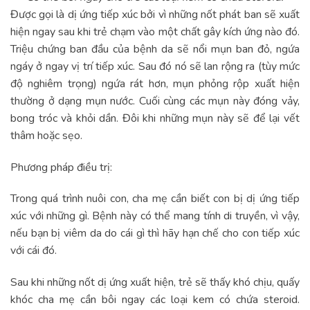
Được gọi là dị ứng tiếp xúc bởi vì những nốt phát ban sẽ xuất
hiện ngay sau khi trẻ chạm vào một chất gây kích ứng nào đó.
Triệu chứng ban đầu của bệnh da sẽ nổi mụn ban đỏ, ngứa
ngáy ở ngay vị trí tiếp xúc. Sau đó nó sẽ lan rộng ra (tùy mức
độ nghiêm trọng) ngứa rát hơn, mụn phỏng rộp xuất hiện
thường ở dạng mụn nước. Cuối cùng các mụn này đóng vảy,
bong tróc và khỏi dần. Đôi khi những mụn này sẽ để lại vết
thâm hoặc sẹo.
Phương pháp điều trị:
Trong quá trình nuôi con, cha mẹ cần biết con bị dị ứng tiếp
xúc với những gì. Bệnh này có thể mang tính di truyền, vì vậy,
nếu bạn bị viêm da do cái gì thì hãy hạn chế cho con tiếp xúc
với cái đó.
Sau khi những nốt dị ứng xuất hiện, trẻ sẽ thấy khó chịu, quấy
khóc cha mẹ cần bôi ngay các loại kem có chứa steroid.