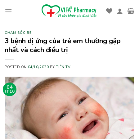
Skip
to
content
CHĂM SÓC BÉ
3 bệnh dị ứng của trẻ em thường gặp
nhất và cách điều trị
POSTED ON
04/10/2020
BY
TIÊN TV
04
Th10