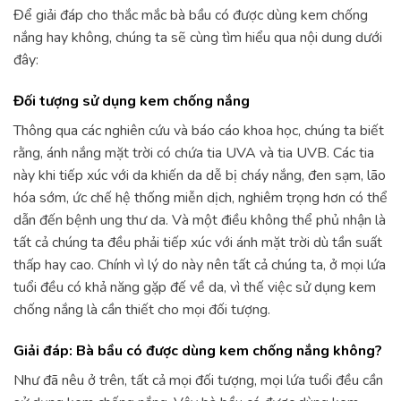
Để giải đáp cho thắc mắc bà bầu có được dùng kem chống
nắng hay không, chúng ta sẽ cùng tìm hiểu qua nội dung dưới
đây:
Đối tượng sử dụng kem chống nắng
Thông qua các nghiên cứu và báo cáo khoa học, chúng ta biết
rằng, ánh nắng mặt trời có chứa tia UVA và tia UVB. Các tia
này khi tiếp xúc với da khiến da dễ bị cháy nắng, đen sạm, lão
hóa sớm, ức chế hệ thống miễn dịch, nghiêm trọng hơn có thể
dẫn đến bệnh ung thư da. Và một điều không thể phủ nhận là
tất cả chúng ta đều phải tiếp xúc với ánh mặt trời dù tần suất
thấp hay cao. Chính vì lý do này nên tất cả chúng ta, ở mọi lứa
tuổi đều có khả năng gặp đế về da, vì thế việc sử dụng kem
chống nắng là cần thiết cho mọi đối tượng.
Giải đáp: Bà bầu có được dùng kem chống nắng không?
Như đã nêu ở trên, tất cả mọi đối tượng, mọi lứa tuổi đều cần