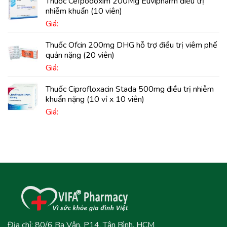
Thuốc Cefpodoxim 200Mg Euvipharm điều trị
nhiễm khuẩn (10 viên)
Giá:
Thuốc Ofcin 200mg DHG hỗ trợ điều trị viêm phế
quản nặng (20 viên)
Giá:
Thuốc Ciprofloxacin Stada 500mg điều trị nhiễm
khuẩn nặng (10 vỉ x 10 viên)
Giá:
Địa chỉ: 80/6 Ba Vân, P14, Tân Bình, HCM