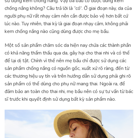
sử dụng kem chống nắng. Vậy bà bầu có được dùng kem
chống nắng không? Câu trả lời là “có”. Ở giai đoạn này, da của
người phụ nữ rất nhạy cảm nên cần được bảo vệ hơn bất cứ
lúc nào. Tuy nhiên, thai kỳ là giai đoạn nhạy cảm, không phải
kem chống nắng nào cũng dùng được cho mẹ bầu.
Một số sản phẩm chăm sóc da hiện nay chứa các thành phần
có khả năng thẩm thấu qua da, gây hại cho thai nhi và có thể
để lại dị tật. Chính vì thế nên mẹ bầu chỉ được sử dụng các
sản phẩm chống nắng có nguồn gốc, xuất xứ rõ ràng, đến từ
các thương hiệu uy tín và trên hướng dẫn sử dụng phải ghi rõ
sản phẩm có thể dùng cho phụ nữ mang thai. Ngoài ra, để
đảm bảo an toàn cho thai nhi, mẹ bầu nên có sự tư vấn từ bác
sĩ trước khi quyết định sử dụng bất kỳ sản phẩm nào.