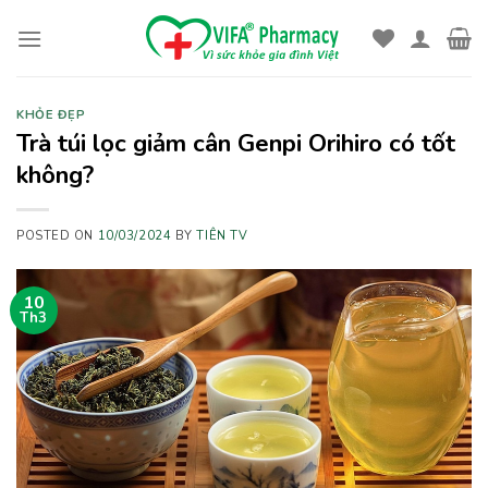
Skip
to
content
KHỎE ĐẸP
Trà túi lọc giảm cân Genpi Orihiro có tốt
không?
POSTED ON
10/03/2024
BY
TIÊN TV
10
Th3