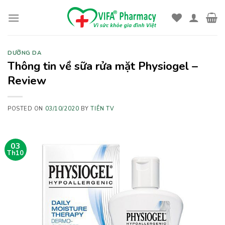
Skip
to
content
DƯỠNG DA
Thông tin về sữa rửa mặt Physiogel –
Review
POSTED ON
03/10/2020
BY
TIÊN TV
03
Th10