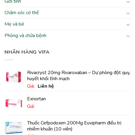
Giới tính
Chăm sóc cơ thể
Mẹ và bé
Phòng và chữa bệnh
NHÃN HÀNG VIFA
Rivacryst 20mg Rivaroxaban – Dự phòng đột quỵ,
huyết khối tĩnh mạch
Giá:
Liên hệ
Exnortan
Giá:
Thuốc Cefpodoxim 200Mg Euvipharm điều trị
nhiễm khuẩn (10 viên)