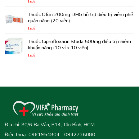
Giá:
Thuốc Ofcin 200mg DHG hỗ trợ điều trị viêm phế
quản nặng (20 viên)
Giá:
Thuốc Ciprofloxacin Stada 500mg điều trị nhiễm
khuẩn nặng (10 vỉ x 10 viên)
Giá:
Địa chỉ: 80/6 Ba Vân, P14, Tân Bình, HCM
Điện thoại: 0961954804 - 0942738080