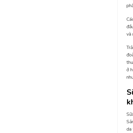
phẩ
Các
đầu
và 
Trả
đoà
thư
ở h
như
S
k
Sữa
Sản
da 