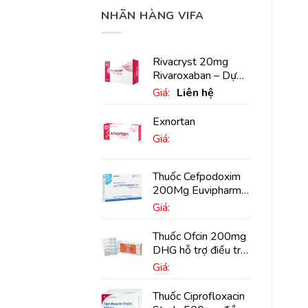
NHÃN HÀNG VIFA
Rivacryst 20mg
Rivaroxaban – Dự
phòng đột quỵ,
Giá:
Liên hệ
huyết khối tĩnh mạch
Exnortan
Giá:
Thuốc Cefpodoxim
200Mg Euvipharm
điều trị nhiễm khuẩn
Giá:
(10 viên)
Thuốc Ofcin 200mg
DHG hỗ trợ điều trị
viêm phế quản nặng
Giá:
(20 viên)
Thuốc Ciprofloxacin