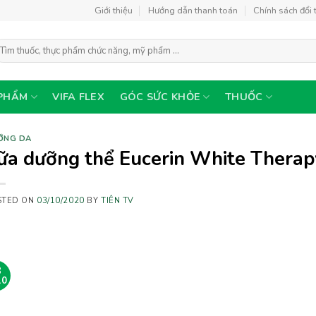
Giới thiệu
Hướng dẫn thanh toán
Chính sách đổi 
ìm
ếm:
PHẨM
VIFA FLEX
GÓC SỨC KHỎE
THUỐC
ỠNG DA
ữa dưỡng thể Eucerin White Therapy
STED ON
03/10/2020
BY
TIÊN TV
3
10