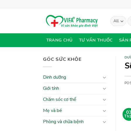
Skip
to
content
T
ki
TRANG CHỦ
TƯ VẤN THUỐC
SẢN 
DƯ
GÓC SỨC KHỎE
S
Dinh dưỡng
PO
Giới tính
Chăm sóc cơ thể
Mẹ và bé
0
Th
Phòng và chữa bệnh