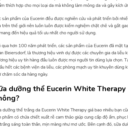
m thích hợp cho mọi loại da mà không làm mỏng da và gây kích ứ
 sản phẩm của Eucerin đều được nghiên cứu và phát triển bởi nhiề
 trên thế giới nên luôn luôn được kiểm nghiệm chặt chẽ và gắt gao
mang đến hiệu quả tối ưu nhất cho người sử dụng.
i qua hơn 100 năm phát triển, các sản phẩm của Eucerin đã mặt tại
n Beiersdorf, là thương hiệu vinh dự được các chuyên gia da liễu 
ơng hiệu uy tín hàng đầu luôn được mọi người tin dùng lựa chọn. Tạ
ầu hết các bệnh viện da liễu, các phòng mạch uy tín khuyên dùng kh
 chăm sóc da hàng ngày.
ữa dưỡng thể Eucerin White Therapy g
hông?
 dưỡng thể trắng da Eucerin White Therapy giá bao nhiêu bạn cũ
 phẩm có chứa chiết xuất rễ cam thảo giúp cung cấp độ ẩm, phục h
trắng sáng toàn thân, mịn màng như mơ ước. Bên cạnh đó, sữa d