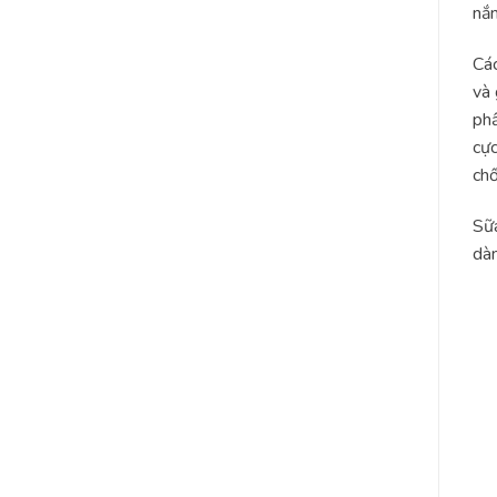
nắn
Các
và 
phầ
cực
chố
Sữa
dàn