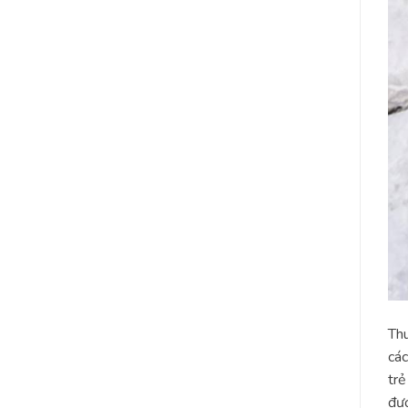
Thu
các
trẻ
đượ