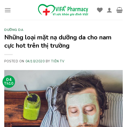
Skip
to
content
DƯỠNG DA
Những loại mặt nạ dưỡng da cho nam
cực hot trên thị trường
POSTED ON
04/10/2020
BY
TIÊN TV
04
Th10