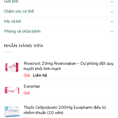
Giới tính
Chăm sóc cơ thể
Mẹ và bé
Phòng và chữa bệnh
NHÃN HÀNG VIFA
Rivacryst 20mg Rivaroxaban – Dự phòng đột quỵ,
huyết khối tĩnh mạch
Giá:
Liên hệ
Exnortan
Giá:
Thuốc Cefpodoxim 200Mg Euvipharm điều trị
nhiễm khuẩn (10 viên)