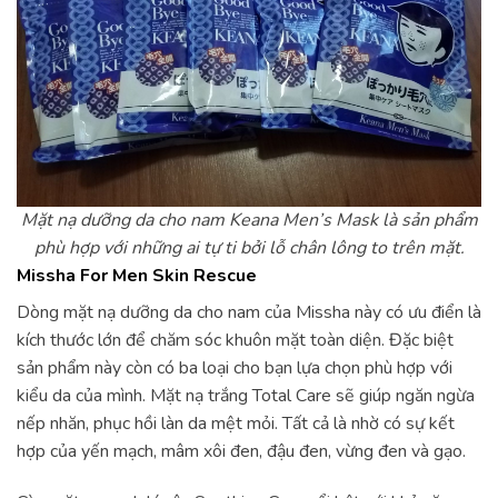
Mặt nạ dưỡng da cho nam Keana Men’s Mask là sản phẩm
phù hợp với những ai tự ti bởi lỗ chân lông to trên mặt.
Missha For Men Skin Rescue
Dòng mặt nạ dưỡng da cho nam của Missha này có ưu điển là
kích thước lớn để chăm sóc khuôn mặt toàn diện. Đặc biệt
sản phẩm này còn có ba loại cho bạn lựa chọn phù hợp với
kiểu da của mình. Mặt nạ trắng Total Care sẽ giúp ngăn ngừa
nếp nhăn, phục hồi làn da mệt mỏi. Tất cả là nhờ có sự kết
hợp của yến mạch, mâm xôi đen, đậu đen, vừng đen và gạo.