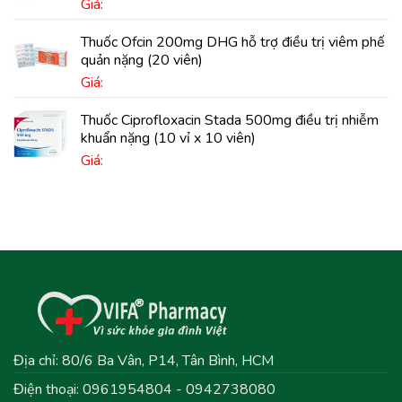
Giá:
Thuốc Ofcin 200mg DHG hỗ trợ điều trị viêm phế
quản nặng (20 viên)
Giá:
Thuốc Ciprofloxacin Stada 500mg điều trị nhiễm
khuẩn nặng (10 vỉ x 10 viên)
Giá:
Địa chỉ: 80/6 Ba Vân, P14, Tân Bình, HCM
Điện thoại: 0961954804 - 0942738080