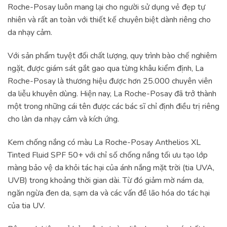
Roche-Posay luôn mang lại cho người sử dụng vẻ đẹp tự
nhiên và rất an toàn với thiết kế chuyên biệt dành riêng cho
da nhạy cảm.
Với sản phẩm tuyệt đối chất lượng, quy trình bào chế nghiêm
ngặt, được giám sát gắt gao qua từng khâu kiểm định, La
Roche-Posay là thương hiệu được hơn 25.000 chuyên viên
da liễu khuyên dùng. Hiện nay, La Roche-Posay đã trở thành
một trong những cái tên được các bác sĩ chỉ định điều trị riêng
cho làn da nhạy cảm và kích ứng.
Kem chống nắng có màu La Roche-Posay Anthelios XL
Tinted Fluid SPF 50+ với chỉ số chống nắng tối ưu tạo lớp
màng bảo vệ da khỏi tác hại của ánh nắng mặt trời (tia UVA,
UVB) trong khoảng thời gian dài. Từ đó giảm mờ nám da,
ngăn ngừa đen da, sạm da và các vấn đề lão hóa do tác hại
của tia UV.