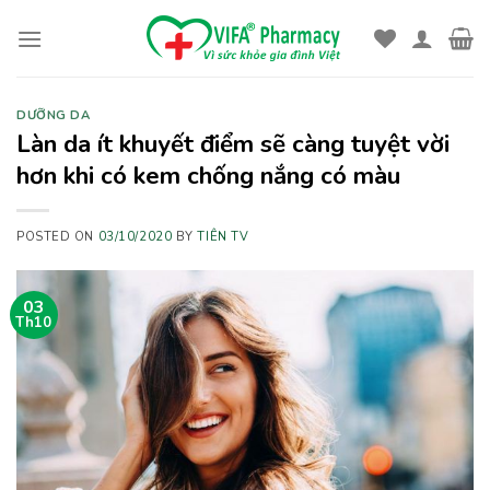
Skip
to
content
DƯỠNG DA
Làn da ít khuyết điểm sẽ càng tuyệt vời
hơn khi có kem chống nắng có màu
POSTED ON
03/10/2020
BY
TIÊN TV
03
Th10