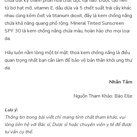
chứa bất kỳ thành phần hóa chất độc hại nào. Được tạo nên
từ bơ hạt mỡ, vitamin E, dầu dừa và 5 chiết suất trái cây khác
nhau cùng kẽm ôxít và titanium dioxit, đây là kem chống nắng
chứa khả năng quang phổ rộng. Mineral Tinted Sunscreen
SPF 30 là kem chống nắng chứa màu, hoàn hảo cho mọi loại
da.
Hãy luôn nằm lòng một bí mật: thoa kem chống nắng là điều
quan trọng nhất bạn cần làm để bảo vệ bản thân khỏi ung thư
da.
Nhân Tâm
Nguồn Tham Khảo: Báo Elle
Lưu ý:
Thông tin trong bài viết chỉ mang tính chất tham khảo, vui
lòng liên hệ với Bác sĩ, Dược sĩ hoặc chuyên viên y tế để được
tư vấn cụ thể.