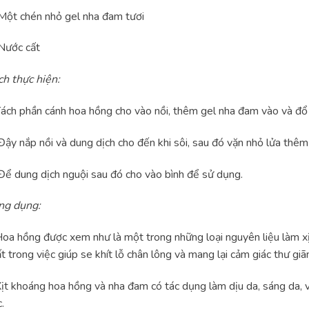
ột chén nhỏ gel nha đam tươi
Nước cất
ch thực hiện:
ách phần cánh hoa hồng cho vào nồi, thêm gel nha đam vào và đổ
ậy nắp nồi và dung dịch cho đến khi sôi, sau đó vặn nhỏ lửa thêm
ể dung dịch nguội sau đó cho vào bình để sử dụng.
ng dụng:
oa hồng được xem như là một trong những loại nguyên liệu làm x
t trong việc giúp se khít lỗ chân lông và mang lại cảm giác thư gi
ịt khoáng hoa hồng và nha đam có tác dụng làm dịu da, sáng da, v
.