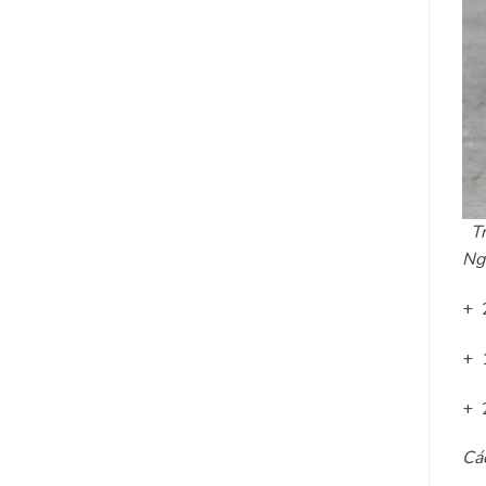
T
Ng
+ 
+ 
+ 2
Các