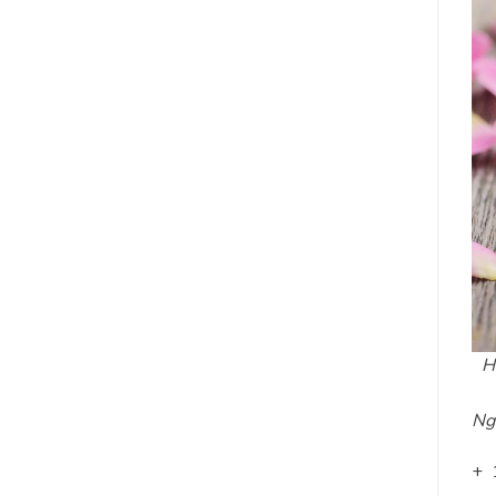
H
Ng
+ 1