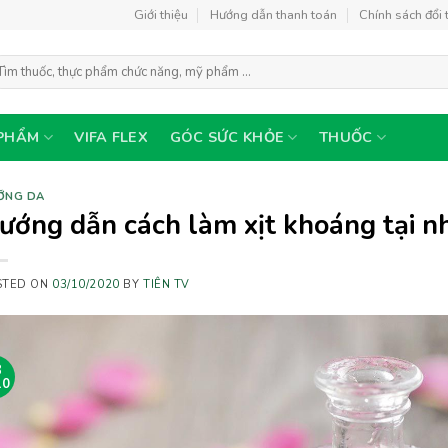
Giới thiệu
Hướng dẫn thanh toán
Chính sách đổi 
m
ếm:
PHẨM
VIFA FLEX
GÓC SỨC KHỎE
THUỐC
ỠNG DA
ướng dẫn cách làm xịt khoáng tại n
STED ON
03/10/2020
BY
TIÊN TV
3
10