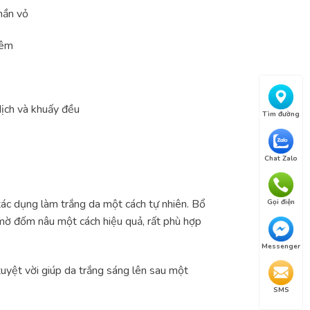
hần vỏ
đêm
ịch và khuấy đều
Tìm đường
Chat Zalo
tác dụng làm trắng da một cách tự nhiên. Bổ
Gọi điện
mờ đốm nâu một cách hiệu quả, rất phù hợp
Messenger
tuyệt vời giúp da trắng sáng lên sau một
SMS