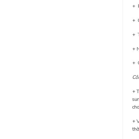
+ R
+ C
+ T
+ N
+ C
Cô
+ T
sun
cho
+ V
thờ