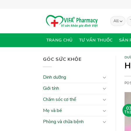
Skip
to
content
Tì
ki
TRANG CHỦ
TƯ VẤN THUỐC
SẢN 
DƯ
GÓC SỨC KHỎE
H
Dinh dưỡng
PO
Giới tính
Chăm sóc cơ thể
0
Mẹ và bé
Th
Phòng và chữa bệnh