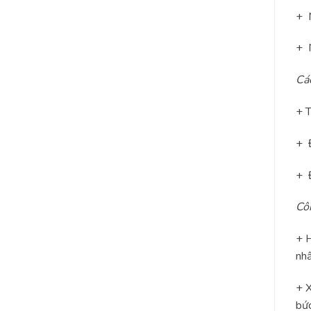
+ M
+ 
Cá
+ T
+ Đ
+ Đ
Cô
+ H
nhấ
+ X
bức