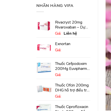
NHÃN HÀNG VIFA
Rivacryst 20mg
Rivaroxaban – Dự
phòng đột quỵ,
Giá:
Liên hệ
huyết khối tĩnh mạch
Exnortan
Giá:
Thuốc Cefpodoxim
200Mg Euvipharm
điều trị nhiễm khuẩn
Giá:
(10 viên)
Thuốc Ofcin 200mg
DHG hỗ trợ điều trị
viêm phế quản nặng
Giá:
(20 viên)
Thuốc Ciprofloxacin