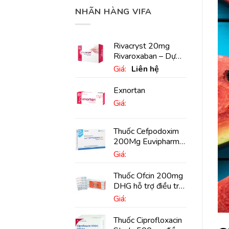
NHÃN HÀNG VIFA
Rivacryst 20mg
Rivaroxaban – Dự
phòng đột quỵ,
Giá:
Liên hệ
huyết khối tĩnh mạch
Exnortan
Giá:
Thuốc Cefpodoxim
200Mg Euvipharm
điều trị nhiễm khuẩn
Giá:
(10 viên)
Thuốc Ofcin 200mg
DHG hỗ trợ điều trị
viêm phế quản nặng
Giá:
(20 viên)
Thuốc Ciprofloxacin