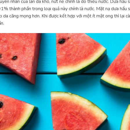
yên nhân của làn da khô, nứt nẻ chính là do thiếu nước. Dưa hấu 
91% thành phần trong loại quả này chính là nước. Mặt nạ dưa hấu s
p da căng mọng hơn. Khi được kết hợp với một ít mật ong thì lại 
ần.