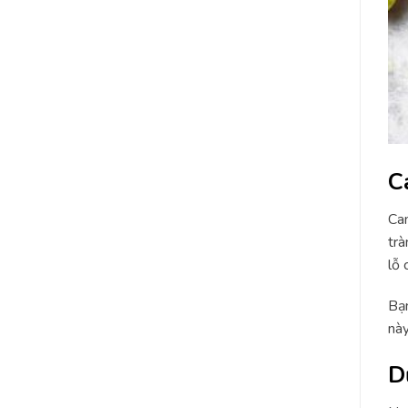
C
Cam
trà
lỗ 
Bạn
này
D