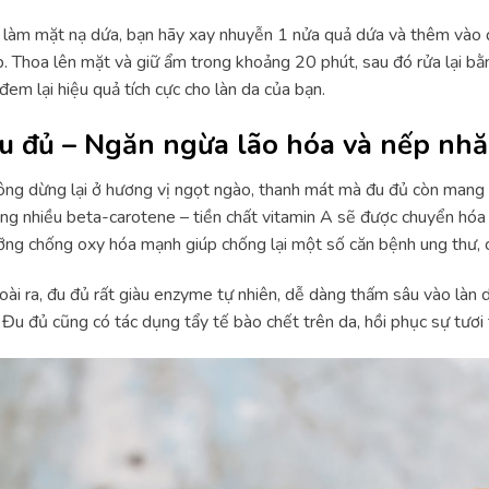
làm mặt nạ dứa, bạn hãy xay nhuyễn 1 nửa quả dứa và thêm vào đó 
. Thoa lên mặt và giữ ẩm trong khoảng 20 phút, sau đó rửa lại bằn
đem lại hiệu quả tích cực cho làn da của bạn.
u đủ – Ngăn ngừa lão hóa và nếp nh
ng dừng lại ở hương vị ngọt ngào, thanh mát mà đu đủ còn mang lại
ng nhiều beta-carotene – tiền chất vitamin A sẽ được chuyển hóa t
ng chống oxy hóa mạnh giúp chống lại một số căn bệnh ung thư, 
ài ra, đu đủ rất giàu enzyme tự nhiên, dễ dàng thấm sâu vào làn 
 Đu đủ cũng có tác dụng tẩy tế bào chết trên da, hồi phục sự tươi 