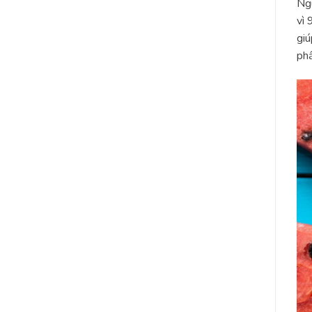
Ngu
vì 
giú
ph