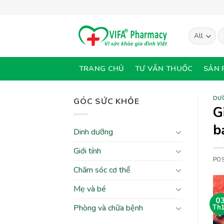
Skip
to
content
T
ki
TRANG CHỦ
TƯ VẤN THUỐC
SẢN 
DƯ
GÓC SỨC KHỎE
G
b
Dinh dưỡng
Giới tính
PO
Chăm sóc cơ thể
Mẹ và bé
0
Phòng và chữa bệnh
Th