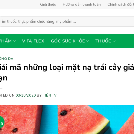
Giới thiệu
Hướng dẫn thanh toán
Chính sách đổi 
ìm
ếm:
PHẨM
VIFA FLEX
GÓC SỨC KHỎE
THUỐC
ỠNG DA
iải mã những loại mặt nạ trái cây gi
ạn
STED ON
03/10/2020
BY
TIÊN TV
3
10