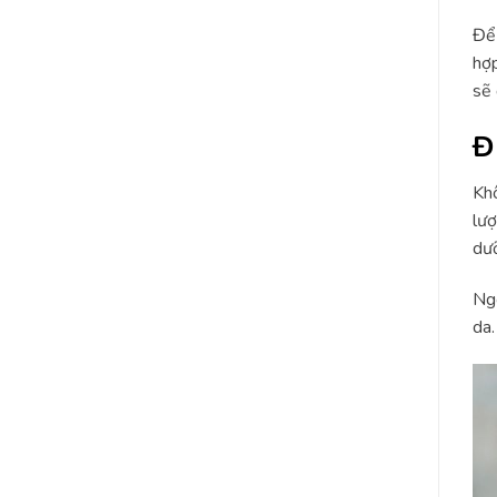
Để 
hợp
sẽ 
Đ
Khô
lượ
dưỡ
Ngo
da.