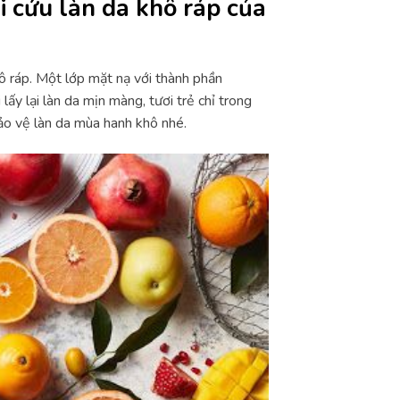
ải cứu làn da khô ráp của
hô ráp. Một lớp mặt nạ với thành phần
 lấy lại làn da mịn màng, tươi trẻ chỉ trong
bảo vệ làn da mùa hanh khô nhé.