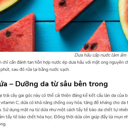
Dưa hấu cấp nước làm ẩm 
 chỉ cần đánh tan hỗn hợp nước ép dưa hấu với mật ong nguyên c
phút, sau đó rửa lại bằng nước sạch.
ứa – Dưỡng da từ sâu bên trong
i trái cây gai góc này có thể cải thiện đáng kể kết cấu làn da của
 vitamin C, dứa có khả năng chống oxy hóa, tăng đề kháng cho da 
. Sử dụng mặt nạ từ dứa như một cách tẩy tế bào da chết tự nhiên
m tẩy tế bào chết hóa học. Đồng thời dứa còn giúp đẩy lùi mụn n
ng.