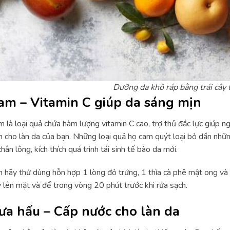
Dưỡng da khô ráp bằng trái cây 
am – Vitamin C giúp da sáng mịn
 là loại quả chứa hàm lượng vitamin C cao, trợ thủ đắc lực giúp 
n cho làn da của bạn. Những loại quả họ cam quýt loại bỏ dần nhữ
chân lông, kích thích quá trình tái sinh tế bào da mới.
 hãy thử dùng hỗn hợp 1 lòng đỏ trứng, 1 thìa cà phê mật ong v
 lên mặt và để trong vòng 20 phút trước khi rửa sạch.
ưa hấu – Cấp nước cho làn da