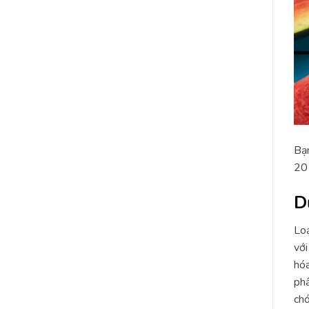
Bạn
20 
D
Loạ
với
hóa
phẩ
chó