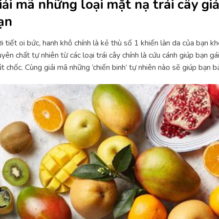
iải mã những loại mặt nạ trái cây gi
ạn
i tiết oi bức, hanh khô chính là kẻ thù số 1 khiến làn da của bạn k
yên chất tự nhiên từ các loại trái cây chính là cứu cánh giúp bạn gái
t chốc. Cùng giải mã những ‘chiến binh’ tự nhiên nào sẽ giúp bạn 