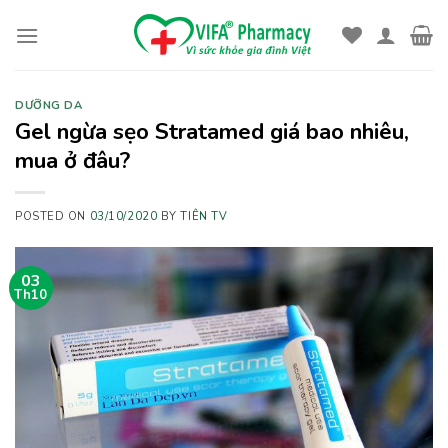
Skip
to
content
DƯỠNG DA
Gel ngừa sẹo Stratamed giá bao nhiêu,
mua ở đâu?
POSTED ON
03/10/2020
BY
TIÊN TV
03
Th10