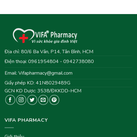
Địa chỉ: 80/6 Ba Vân, P14, Tân Bình, HCM
Điện thoại: 0961954804 - 0942738080
Email:
Vifapharmacy@gmail.com
Giấy phép KD: 41N8029489G
GCN KD Dược: 3538/ĐKKDD-HCM
VIFA PHARMACY
Giới thiệu