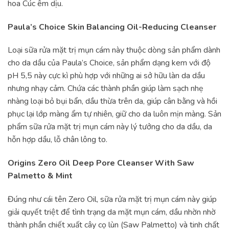
hoa Cúc êm dịu.
Paula’s Choice Skin Balancing Oil-Reducing Cleanser
Loại sữa rửa mặt trị mụn cám này thuộc dòng sản phẩm dành
cho da dầu của Paula’s Choice, sản phẩm dạng kem với độ
pH 5,5 này cực kì phù hợp với những ai sở hữu làn da dầu
nhưng nhạy cảm. Chứa các thành phần giúp làm sạch nhẹ
nhàng loại bỏ bụi bẩn, dầu thừa trên da, giúp cân bằng và hồi
phục lại lớp màng ẩm tự nhiên, giữ cho da luôn mịn màng. Sản
phẩm sữa rửa mặt trị mụn cám này lý tưởng cho da dầu, da
hỗn hợp dầu, lỗ chân lông to.
Origins Zero Oil Deep Pore Cleanser With Saw
Palmetto & Mint
Đúng như cái tên Zero Oil, sữa rửa mặt trị mụn cám này giúp
giải quyết triệt để tình trạng da mặt mụn cám, dầu nhờn nhờ
thành phần chiết xuất cây cọ lùn (Saw Palmetto) và tinh chất