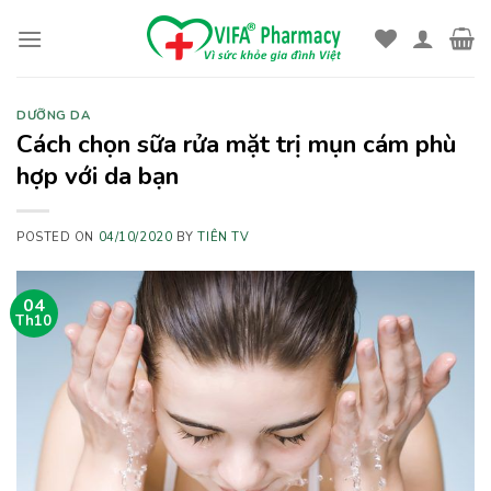
Skip
to
content
DƯỠNG DA
Cách chọn sữa rửa mặt trị mụn cám phù
hợp với da bạn
POSTED ON
04/10/2020
BY
TIÊN TV
04
Th10