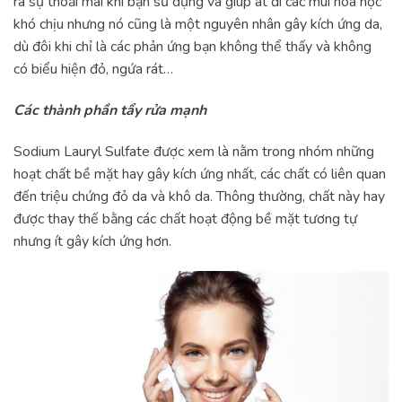
ra sự thoải mái khi bạn sử dụng và giúp át đi các mùi hoá học
khó chịu nhưng nó cũng là một nguyên nhân gây kích ứng da,
dù đôi khi chỉ là các phản ứng bạn không thể thấy và không
có biểu hiện đỏ, ngứa rát…
Các thành phần tẩy rửa mạnh
Sodium Lauryl Sulfate được xem là nằm trong nhóm những
hoạt chất bề mặt hay gây kích ứng nhất, các chất có liên quan
đến triệu chứng đỏ da và khô da. Thông thường, chất này hay
được thay thế bằng các chất hoạt động bề mặt tương tự
nhưng ít gây kích ứng hơn.