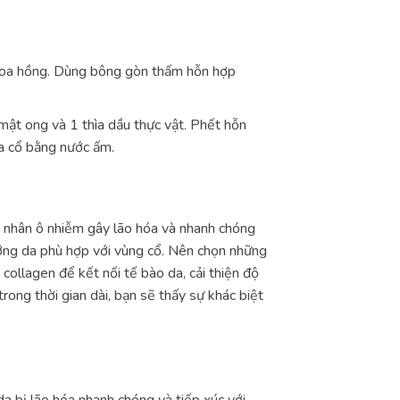
 hoa hồng. Dùng bông gòn thấm hỗn hợp
mật ong và 1 thìa dầu thực vật. Phết hỗn
da cổ bằng nước ấm.
ác nhân ô nhiễm gây lão hóa và nhanh chóng
ỡng da phù hợp với vùng cổ. Nên chọn những
 collagen để kết nối tế bào da, cải thiện độ
ng thời gian dài, bạn sẽ thấy sự khác biệt
a bị lão hóa nhanh chóng và tiếp xúc với