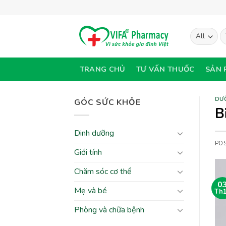
Skip
to
content
T
ki
TRANG CHỦ
TƯ VẤN THUỐC
SẢN 
DƯ
GÓC SỨC KHỎE
B
Dinh dưỡng
PO
Giới tính
Chăm sóc cơ thể
0
Mẹ và bé
Th
Phòng và chữa bệnh