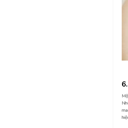
6
Một
Nhữ
mas
hiệ