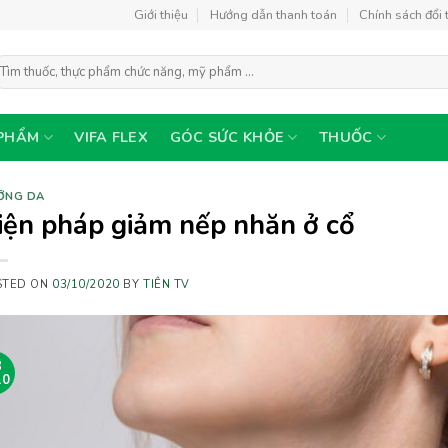
Giới thiệu
Hướng dẫn thanh toán
Chính sách đổi 
ìm
ếm:
PHẨM
VIFA FLEX
GÓC SỨC KHỎE
THUỐC
ỠNG DA
iện pháp giảm nếp nhăn ở cổ
STED ON
03/10/2020
BY
TIÊN TV
3
10