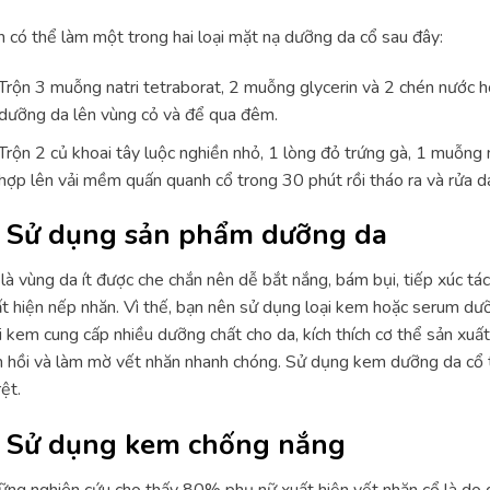
 có thể làm một trong hai loại mặt nạ dưỡng da cổ sau đây:
Trộn 3 muỗng natri tetraborat, 2 muỗng glycerin và 2 chén nước
dưỡng da lên vùng cỏ và để qua đêm.
Trộn 2 củ khoai tây luộc nghiền nhỏ, 1 lòng đỏ trứng gà, 1 muỗng 
hợp lên vải mềm quấn quanh cổ trong 30 phút rồi tháo ra và rửa 
. Sử dụng sản phẩm dưỡng da
là vùng da ít được che chắn nên dễ bắt nắng, bám bụi, tiếp xúc t
t hiện nếp nhăn. Vì thế, bạn nên sử dụng loại kem hoặc serum dư
i kem cung cấp nhiều dưỡng chất cho da, kích thích cơ thể sản xuất
 hồi và làm mờ vết nhăn nhanh chóng. Sử dụng kem dưỡng da cổ tro
rệt.
. Sử dụng kem chống nắng
ng nghiên cứu cho thấy 80% phụ nữ xuất hiện vết nhăn cổ là do d