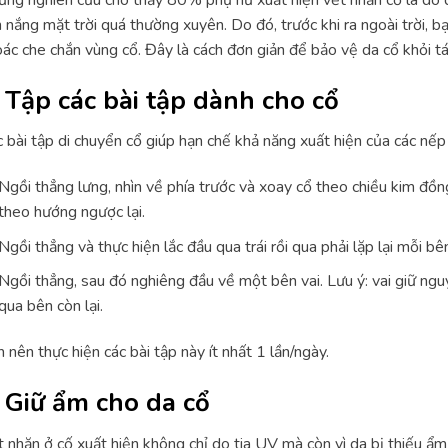
 nắng mặt trời quá thường xuyên. Do đó, trước khi ra ngoài trời,
ác che chắn vùng cổ. Đây là cách đơn giản để bảo vệ da cổ khỏi tác
. Tập các bài tập dành cho cổ
 bài tập di chuyển cổ giúp hạn chế khả năng xuất hiện của các nếp 
Ngồi thẳng lưng, nhìn về phía trước và xoay cổ theo chiều kim đồn
theo hướng ngược lại.
Ngồi thẳng và thực hiện lắc đầu qua trái rồi qua phải lặp lại mỗi bên
Ngồi thẳng, sau đó nghiêng đầu về một bên vai. Lưu ý: vai giữ nguy
qua bên còn lại.
 nên thực hiện các bài tập này ít nhất 1 lần/ngày.
. Giữ ẩm cho da cổ
 nhăn ở cố xuất hiện không chỉ do tia UV mà còn vì da bị thiếu ẩ