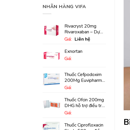
NHÃN HÀNG VIFA
Rivacryst 20mg
Rivaroxaban – Dự
phòng đột quỵ,
Giá:
Liên hệ
huyết khối tĩnh mạch
Exnortan
Giá:
Thuốc Cefpodoxim
200Mg Euvipharm
điều trị nhiễm khuẩn
Giá:
(10 viên)
Thuốc Ofcin 200mg
DHG hỗ trợ điều trị
viêm phế quản nặng
Giá:
(20 viên)
B
Thuốc Ciprofloxacin