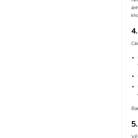
ánh
kho
4
Các
Bạn
5
Vết