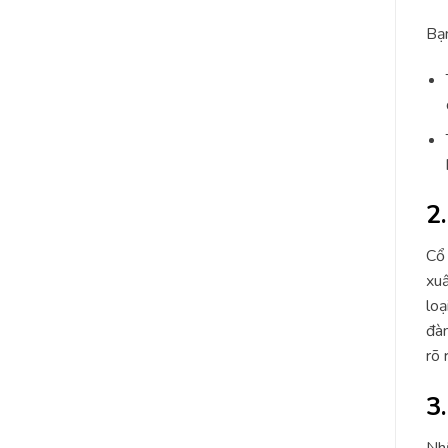
Bạn
2
Cổ 
xuấ
loạ
đàn
rõ 
3
Nhữ