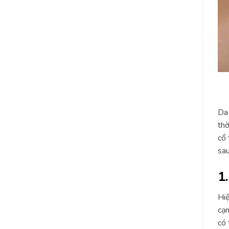
Da 
thờ
cổ 
sau
1
Hiệ
cạn
có 