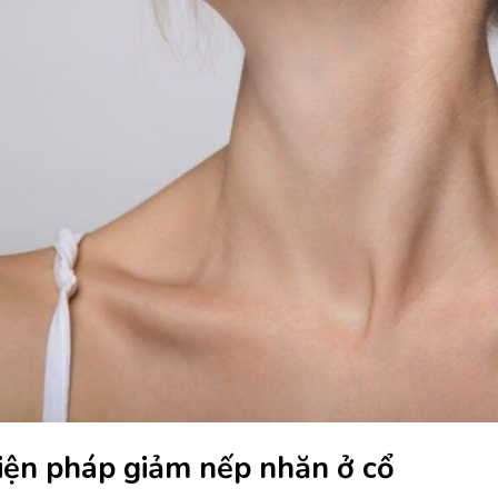
iện pháp giảm nếp nhăn ở cổ