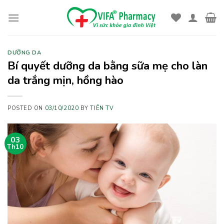
Skip
to
content
DƯỠNG DA
Bí quyết dưỡng da bằng sữa mẹ cho làn
da trắng mịn, hồng hào
POSTED ON
03/10/2020
BY
TIÊN TV
03
Th10