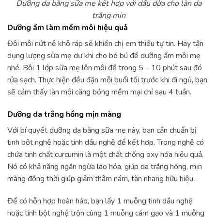
Dưỡng da bằng sữa mẹ kết hợp với dầu dừa cho làn da
trắng mịn
Dưỡng ẩm làm mềm môi hiệu quả
Đôi môi nứt nẻ khô ráp sẽ khiến chị em thiếu tự tin. Hãy tận
dụng lượng sữa mẹ dư khi cho bé bú để dưỡng ẩm môi mẹ
nhé. Bôi 1 lớp sữa mẹ lên môi để trong 5 – 10 phút sau đó
rửa sạch. Thực hiện đều đặn mỗi buổi tối trước khi đi ngủ, bạn
sẽ cảm thấy làn môi căng bóng mềm mại chỉ sau 4 tuần.
Dưỡng da trắng hồng mịn màng
Với bí quyết dưỡng da bằng sữa mẹ này, bạn cần chuẩn bị
tinh bột nghệ hoặc tinh dầu nghệ để kết hợp. Trong nghệ có
chứa tinh chất curcumin là một chất chống oxy hóa hiệu quả.
Nó có khả năng ngăn ngừa lão hóa, giúp da trắng hồng, mịn
màng đồng thời giúp giảm thâm nám, tàn nhang hữu hiệu.
Để có hỗn hợp hoàn hảo, bạn lấy 1 muỗng tinh dầu nghệ
hoặc tinh bột nghệ trộn cùng 1 muỗng cám gạo và 1 muỗng