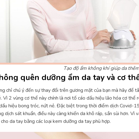
Tạo độ ẩm không khí giúp da thê
hông quên dưỡng ẩm da tay và cơ th
g chỉ chú ý đến sự thay đổi trên gương mặt của bạn mà hãy để t
. Vì 2 vùng cơ thể này chính là nơi tố cáo dấu hiệu lão hóa cơ thể r
dấu hiệu bong tróc, nứt nẻ. Đặc biệt trong thời điểm dịch Covid-
g dịch sát khuẩn, điều này càng khiến da khô ráp, sần sùi hơn. Vì 
cho da tay bằng các loại kem dưỡng da tay phù hợp.