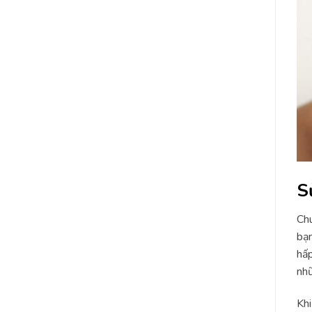
S
Chú
bạn
hấp
nhữ
Khi