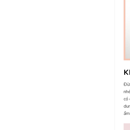
K
Đừn
nhé
có 
dun
ẩm 