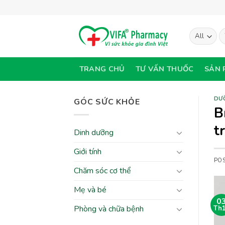
Skip
to
content
T
ki
TRANG CHỦ
TƯ VẤN THUỐC
SẢN 
DƯ
GÓC SỨC KHỎE
B
t
Dinh dưỡng
Giới tính
PO
Chăm sóc cơ thể
Mẹ và bé
0
Phòng và chữa bệnh
Th