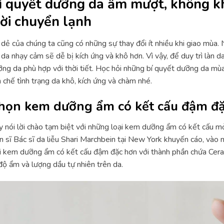
í quyết dưỡng da ẩm mượt, không kh
rời chuyển lạnh
dẻ của chúng ta cũng có những sự thay đổi ít nhiều khi giao mùa. N
 da nhạy cảm sẽ dễ bị kích ứng và khô hơn. Vì vậy, để duy trì làn d
ng da phù hợp với thời tiết. Học hỏi những bí quyết dưỡng da mùa
 chế tình trạng da khô, kích ứng và chàm nhé.
họn kem dưỡng ẩm có kết cấu đậm đ
 nói lời chào tạm biệt với những loại kem dưỡng ẩm có kết cấu 
n sĩ Bác sĩ da liễu Shari Marchbein tại New York khuyến cáo, vào 
i kem dưỡng ẩm có kết cấu đậm đặc hơn với thành phần chứa Cera
 độ ẩm và lượng dầu tự nhiên trên da.