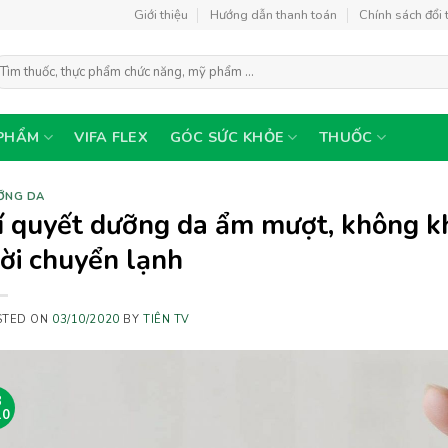
Giới thiệu
Hướng dẫn thanh toán
Chính sách đổi 
ìm
ếm:
PHẨM
VIFA FLEX
GÓC SỨC KHỎE
THUỐC
ỠNG DA
í quyết dưỡng da ẩm mượt, không kh
rời chuyển lạnh
STED ON
03/10/2020
BY
TIÊN TV
3
10