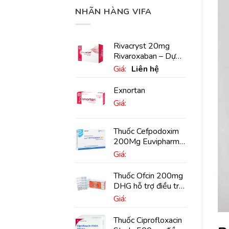
NHÃN HÀNG VIFA
Rivacryst 20mg
Rivaroxaban – Dự
phòng đột quỵ,
Giá:
Liên hệ
huyết khối tĩnh mạch
Exnortan
Giá:
Thuốc Cefpodoxim
200Mg Euvipharm
điều trị nhiễm khuẩn
Giá:
(10 viên)
Thuốc Ofcin 200mg
DHG hỗ trợ điều trị
viêm phế quản nặng
Giá:
(20 viên)
Thuốc Ciprofloxacin