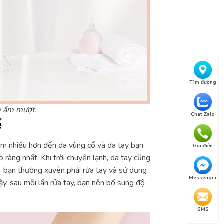
Tìm đường
m ẩm mượt.
Chat Zalo
ể
âm nhiều hơn đến da vùng cổ và da tay bạn
Gọi điện
õ ràng nhất. Khi trời chuyển lạnh, da tay cũng
19 bạn thường xuyên phải rửa tay và sử dụng
Messenger
vậy, sau mỗi lần rửa tay, bạn nên bổ sung độ
SMS