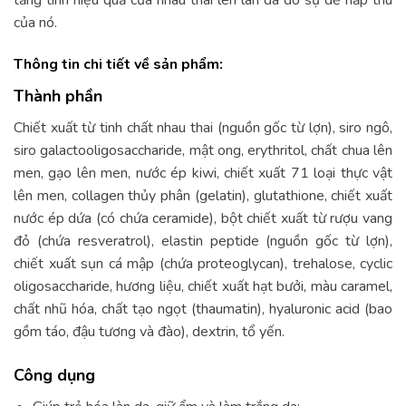
tăng tính hiệu quả của nhau thai lên làn da do sự dễ hấp thu
của nó.
Thông tin chi tiết về sản phẩm:
Thành phần
Chiết xuất từ tinh chất nhau thai (nguồn gốc từ lợn), siro ngô,
siro galactooligosaccharide, mật ong, erythritol, chất chua lên
men, gạo lên men, nước ép kiwi, chiết xuất 71 loại thực vật
lên men, collagen thủy phân (gelatin), glutathione, chiết xuất
nước ép dứa (có chứa ceramide), bột chiết xuất từ rượu vang
đỏ (chứa resveratrol), elastin peptide (nguồn gốc từ lợn),
chiết xuất sụn cá mập (chứa proteoglycan), trehalose, cyclic
oligosaccharide, hương liệu, chiết xuất hạt bưởi, màu caramel,
chất nhũ hóa, chất tạo ngọt (thaumatin), hyaluronic acid (bao
gồm táo, đậu tương và đào), dextrin, tổ yến.
Công dụng