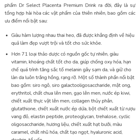
phẩm Dr Select Placenta Premium Drink ra đời, đây là sự
tổng hợp hài hòa các vật phẩm của thiên nhiên, bao gồm các
ưu điểm nổi bật sau:
Giàu hàm lượng nhau thai heo, đã được khẳng định về hiệu
quả làm đẹp vượt trội và tốt cho sức khỏe.
Hơn 71 loại thảo dược có nguồn gốc tự nhiên, giàu
vitamin, khoáng chất tốt cho da, giúp chống oxy hóa, hạn
chế quá trình tăng sắc tố melanin gây sạm da, và giữ cho
làn da luôn trắng hồng, rạng rỡ. Một số thành phần nổi bật
bao gồm:
siro ngô, siro galactooligosaccharide, mật ong,
erythritol, chất chua lên men, gạo lên men, nước ép kiwi,
chiết xuất thực vật lên men, collagen thủy phân,
glutathione, chiết xuất nước ép dứa, bột chiết xuất từ rượu
vang đỏ, elastin peptide, proteoglycan, trehalose, cyclic
oligosaccharide, hương liệu, chiết xuất hạt bưởi, màu
caramel, chất nhũ hóa, chất tạo ngọt, hyaluronic acid,
dextrin, tổ yến,…