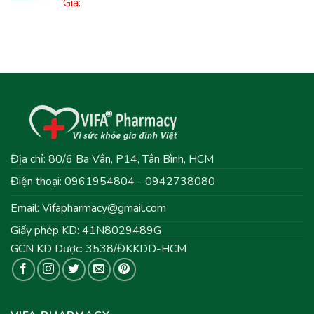
Giá:
Địa chỉ: 80/6 Ba Vân, P14, Tân Bình, HCM
Điện thoại: 0961954804 - 0942738080
Email:
Vifapharmacy@gmail.com
Giấy phép KD: 41N8029489G
GCN KD Dược: 3538/ĐKKDD-HCM