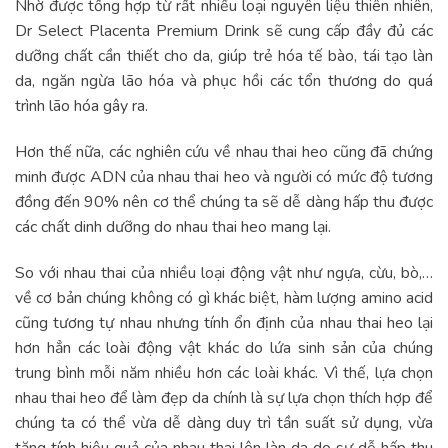
Nhờ được tổng hợp từ rất nhiều loại nguyên liệu thiên nhiên,
Dr Select Placenta Premium Drink
sẽ cung cấp đầy đủ các
dưỡng chất cần thiết cho da, giúp trẻ hóa tế bào, tái tạo làn
da, ngăn ngừa lão hóa và phục hồi các tổn thương do quá
trình lão hóa gây ra.
Hơn thế nữa, các nghiên cứu về nhau thai heo cũng đã chứng
minh được ADN của nhau thai heo và người có mức độ tương
đồng đến 90% nên cơ thể chúng ta sẽ dễ dàng hấp thu được
các chất dinh dưỡng do nhau thai heo mang lại.
So với nhau thai của nhiều loại động vật như ngựa, cừu, bò,…
về cơ bản chúng không có gì khác biệt, hàm lượng amino acid
cũng tương tự nhau nhưng tính ổn định của nhau thai heo lại
hơn hẳn các loài động vật khác do lứa sinh sản của chúng
trung bình mỗi năm nhiều hơn các loài khác. Vì thế, lựa chọn
nhau thai heo để làm đẹp da chính là sự lựa chọn thích hợp để
chúng ta có thể vừa dễ dàng duy trì tần suất sử dụng, vừa