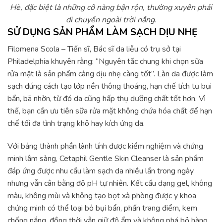
Hè, đặc biệt là những cô nàng bận rộn, thường xuyên phải
di chuyển ngoài trời nắng.
SỬ DỤNG SẢN PHẨM LÀM SẠCH DỊU NHẸ
Filomena Scola – Tiến sĩ, Bác sĩ da liễu có trụ sở tại
Philadelphia khuyên rằng: “Nguyên tắc chung khi chọn sữa
rửa mặt là sản phẩm càng dịu nhẹ càng tốt”. Làn da được làm
sạch đúng cách tạo lớp nền thông thoáng, hạn chế tích tụ bụi
bẩn, bã nhờn, từ đó da cũng hấp thụ dưỡng chất tốt hơn. Vì
thế, bạn cần ưu tiên sữa rửa mặt không chứa hóa chất để hạn
chế tối đa tình trạng khô hay kích ứng da.
Với bảng thành phần lành tính được kiểm nghiệm và chứng
minh lâm sàng, Cetaphil Gentle Skin Cleanser là sản phẩm
đáp ứng được nhu cầu làm sạch da nhiều lần trong ngày
nhưng vẫn cân bằng độ pH tự nhiên. Kết cấu dạng gel, không
màu, không mùi và không tạo bọt xà phòng được y khoa
chứng minh có thể loại bỏ bụi bẩn, phấn trang điểm, kem
chống nắng, đồng thời vẫn giữ độ ẩm và không phá bỏ hàng