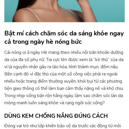
Bật mí cách chăm sóc da sáng khỏe ngay
cả trong ngày hè nóng bức
Cái nóng oi ả ngày Hè mang theo nhiều nỗi băn khoăn dưỡng
da của đa số phụ nữ. Tia cực tím được xem là “kẻ thù” của da
vì là nguyên nhân gây ra lão hóa, hình thành mụn, đốm nâu.
Bên cạnh đó vì đặc thù của một số công việc phải ra ngoài
nhiều hoặc trang điểm thường xuyên, khói bụi từ các phương
tiện giao thông có thể làm bạn cảm thấy nặng nề và khó chịu.
Trong nhịp sống bận rộn hằng ngày, làm sao chăm sóc làn da
mỏng manh luôn sáng khỏe và rạng ngời sức sống?
DÙNG KEM CHỐNG NẮNG ĐÚNG CÁCH
Đóng vai trò như lớp khiên bảo vệ da trước các động từ môi