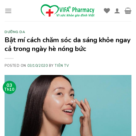
Skip
to
content
DƯỠNG DA
Bật mí cách chăm sóc da sáng khỏe ngay
cả trong ngày hè nóng bức
POSTED ON
03/10/2020
BY
TIÊN TV
03
Th10