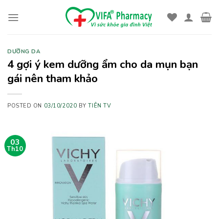
Skip
to
content
DƯỠNG DA
4 gợi ý kem dưỡng ẩm cho da mụn bạn
gái nên tham khảo
POSTED ON
03/10/2020
BY
TIÊN TV
03
Th10