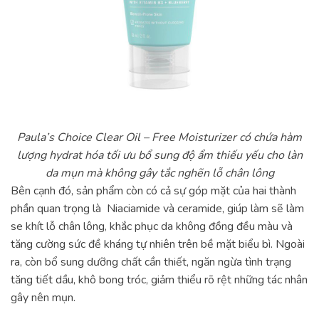
Paula’s Choice Clear Oil – Free Moisturizer có chứa hàm
lượng hydrat hóa tối ưu bổ sung độ ẩm thiếu yếu cho làn
da mụn mà không gây tắc nghẽn lỗ chân lông
Bên cạnh đó, sản phẩm còn có cả sự góp mặt của hai thành
phần quan trọng là Niaciamide và ceramide, giúp làm sẽ làm
se khít lỗ chân lông, khắc phục da không đồng đều màu và
tăng cường sức đề kháng tự nhiên trên bề mặt biểu bì. Ngoài
ra, còn bổ sung dưỡng chất cần thiết, ngăn ngừa tình trạng
tăng tiết dầu, khô bong tróc, giảm thiểu rõ rệt những tác nhân
gây nên mụn.