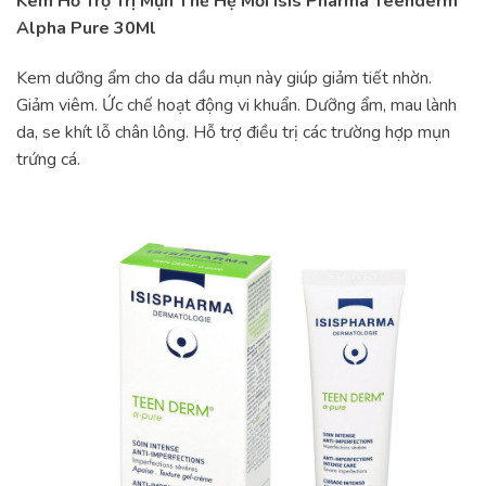
Kem Hỗ Trợ Trị Mụn Thế Hệ Mới Isis Pharma Teenderm
Alpha Pure 30Ml
Kem dưỡng ẩm cho da dầu mụn này giúp giảm tiết nhờn.
Giảm viêm. Ức chế hoạt động vi khuẩn. Dưỡng ẩm, mau lành
da, se khít lỗ chân lông. Hỗ trợ điều trị các trường hợp mụn
trứng cá.