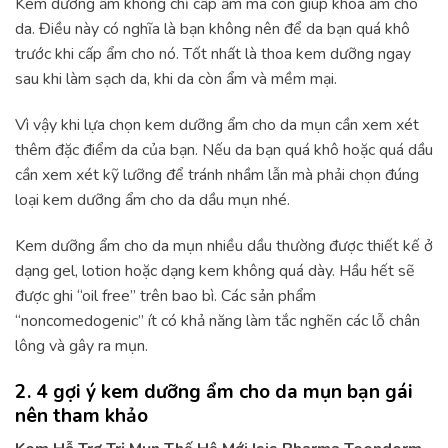
Kem dưỡng ẩm không chỉ cấp ẩm mà còn giúp khóa ẩm cho
da. Điều này có nghĩa là bạn không nên để da bạn quá khô
trước khi cấp ẩm cho nó. Tốt nhất là thoa kem dưỡng ngay
sau khi làm sạch da, khi da còn ẩm và mềm mại.
Vì vậy khi lựa chọn kem dưỡng ẩm cho da mụn cần xem xét
thêm đặc điểm da của bạn. Nếu da bạn quá khô hoặc quá dầu
cần xem xét kỹ lưỡng để tránh nhầm lẫn mà phải chọn đúng
loại kem dưỡng ẩm cho da dầu mụn nhé.
Kem dưỡng ẩm cho da mụn nhiều dầu thường được thiết kế ở
dạng gel, lotion hoặc dạng kem không quá dày. Hầu hết sẽ
được ghi “oil free” trên bao bì. Các sản phẩm
“noncomedogenic” ít có khả năng làm tắc nghẽn các lỗ chân
lông và gây ra mụn.
2. 4 gợi ý kem dưỡng ẩm cho da mụn bạn gái
nên tham khảo