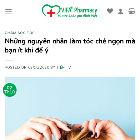
Skip
to
content
CHĂM SÓC TÓC
Những nguyên nhân làm tóc chẻ ngọn mà
bạn ít khi để ý
POSTED ON
02/10/2020
BY
TIÊN TV
02
Th10