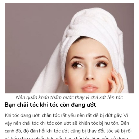
Nên quấn khăn thấm nước thay vì chà xát lên tóc.
Bạn chải tóc khi tóc còn đang ướt
Khi tóc đang ướt, chân tóc rất yếu nên rất dễ bị đứt gãy. Vì
vậy nên chải tóc khi tóc còn ướt sẽ khiến tóc bị hư tổn. Bên
cạnh đó, độ đàn hồi khi tóc ướt cũng bị thay đổi, tóc sẽ bị rối
và kéo dãn ra nhiều hơn nếu bạn chải tóc. Bạn nên sử dụng