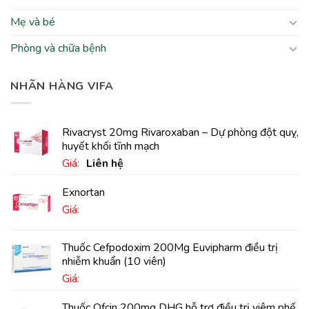
Mẹ và bé
Phòng và chữa bệnh
NHÃN HÀNG VIFA
Rivacryst 20mg Rivaroxaban – Dự phòng đột quỵ,
huyết khối tĩnh mạch
Giá:
Liên hệ
Exnortan
Giá:
Thuốc Cefpodoxim 200Mg Euvipharm điều trị
nhiễm khuẩn (10 viên)
Giá:
Thuốc Ofcin 200mg DHG hỗ trợ điều trị viêm phế