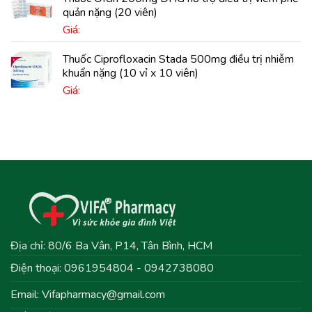
quản nặng (20 viên)
Giá:
Thuốc Ciprofloxacin Stada 500mg điều trị nhiễm
khuẩn nặng (10 vỉ x 10 viên)
Giá:
Địa chỉ: 80/6 Ba Vân, P14, Tân Bình, HCM
Điện thoại: 0961954804 - 0942738080
Email:
Vifapharmacy@gmail.com