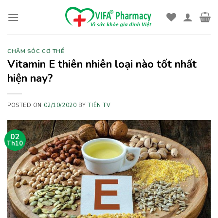
Skip
to
content
CHĂM SÓC CƠ THỂ
Vitamin E thiên nhiên loại nào tốt nhất
hiện nay?
POSTED ON
02/10/2020
BY
TIÊN TV
02
Th10