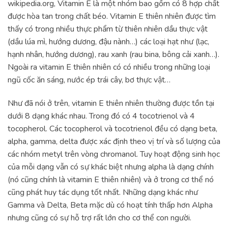
wikipedia.org, Vitamin E là một nhóm bao gồm có 8 hợp chất
được hòa tan trong chất béo. Vitamin E thiên nhiên được tìm
thấy có trong nhiều thực phẩm từ thiên nhiên dầu thực vật
(dầu lúa mì, hướng dương, đậu nành…) các loại hạt như (lạc,
hạnh nhân, hướng dương), rau xanh (rau bina, bông cải xanh…).
Ngoài ra vitamin E thiên nhiên có có nhiều trong những loại
ngũ cốc ăn sáng, nước ép trái cây, bơ thực vật…
Như đã nói ở trên, vitamin E thiên nhiên thường được tồn tại
dưới 8 dạng khác nhau. Trong đó có 4 tocotrienol và 4
tocopherol. Các tocopherol và tocotrienol đều có dạng beta,
alpha, gamma, delta được xác định theo vị trí và số lượng của
các nhóm metyl trên vòng chromanol. Tuy hoạt động sinh học
của mỗi dạng vẫn có sự khác biệt nhưng alpha là dạng chính
(nó cũng chính là vitamin E thiên nhiên) và ở trong cơ thể nó
cũng phát huy tác dụng tốt nhất. Những dạng khác như
Gamma và Delta, Beta mặc dù có hoạt tính thấp hơn Alpha
nhưng cũng có sự hỗ trợ rất lớn cho cơ thể con người.