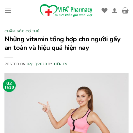
Skip
to
content
CHĂM SÓC CƠ THỂ
Những vitamin tổng hợp cho người gầy
an toàn và hiệu quả hiện nay
POSTED ON
02/10/2020
BY
TIÊN TV
02
Th10