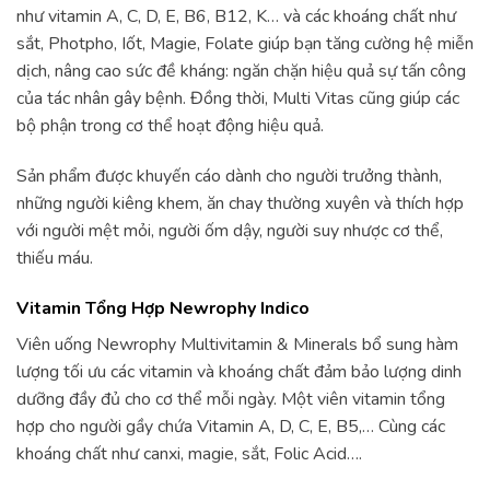
như vitamin A, C, D, E, B6, B12, K… và các khoáng chất như
sắt, Photpho, Iốt, Magie, Folate giúp bạn tăng cường hệ miễn
dịch, nâng cao sức đề kháng: ngăn chặn hiệu quả sự tấn công
của tác nhân gây bệnh. Đồng thời, Multi Vitas cũng giúp các
bộ phận trong cơ thể hoạt động hiệu quả.
Sản phẩm được khuyến cáo dành cho người trưởng thành,
những người kiêng khem, ăn chay thường xuyên và thích hợp
với người mệt mỏi, người ốm dậy, người suy nhược cơ thể,
thiếu máu.
Vitamin Tổng Hợp Newrophy Indico
Viên uống Newrophy Multivitamin & Minerals bổ sung hàm
lượng tối ưu các vitamin và khoáng chất đảm bảo lượng dinh
dưỡng đầy đủ cho cơ thể mỗi ngày. Một viên vitamin tổng
hợp cho người gầy chứa Vitamin A, D, C, E, B5,… Cùng các
khoáng chất như canxi, magie, sắt, Folic Acid….