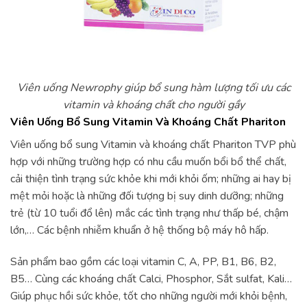
Viên uống Newrophy giúp bổ sung hàm lượng tối ưu các
vitamin và khoáng chất cho người gầy
Viên Uống Bổ Sung Vitamin Và Khoáng Chất Phariton
Viên uống bổ sung Vitamin và khoáng chất Phariton TVP phù
hợp với những trường hợp có nhu cầu muốn bổi bổ thể chất,
cải thiện tình trạng sức khỏe khi mới khỏi ốm; những ai hay bị
mệt mỏi hoặc là những đối tượng bị suy dinh dưỡng; những
trẻ (từ 10 tuổi đổ lên) mắc các tình trạng như thấp bé, chậm
lớn,… Các bệnh nhiễm khuẩn ở hệ thống bộ máy hô hấp.
Sản phẩm bao gồm các loại vitamin C, A, PP, B1, B6, B2,
B5… Cùng các khoáng chất Calci, Phosphor, Sắt sulfat, Kali…
Giúp phục hồi sức khỏe, tốt cho những người mới khỏi bệnh,