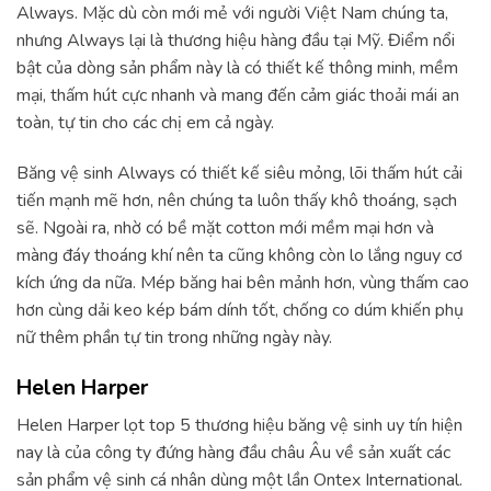
Always. Mặc dù còn mới mẻ với người Việt Nam chúng ta,
nhưng Always lại là thương hiệu hàng đầu tại Mỹ. Điểm nổi
bật của dòng sản phẩm này là có thiết kế thông minh, mềm
mại, thấm hút cực nhanh và mang đến cảm giác thoải mái an
toàn, tự tin cho các chị em cả ngày.
Băng vệ sinh Always có thiết kế siêu mỏng, lõi thấm hút cải
tiến mạnh mẽ hơn, nên chúng ta luôn thấy khô thoáng, sạch
sẽ. Ngoài ra, nhờ có bề mặt cotton mới mềm mại hơn và
màng đáy thoáng khí nên ta cũng không còn lo lắng nguy cơ
kích ứng da nữa. Mép băng hai bên mảnh hơn, vùng thấm cao
hơn cùng dải keo kép bám dính tốt, chống co dúm khiến phụ
nữ thêm phần tự tin trong những ngày này.
Helen Harper
Helen Harper lọt top 5 thương hiệu băng vệ sinh uy tín hiện
nay là của công ty đứng hàng đầu châu Âu về sản xuất các
sản phẩm vệ sinh cá nhân dùng một lần Ontex International.