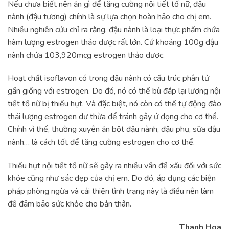
Nếu chưa biết nên ăn gì để tăng cường nội tiết tố nữ, đậu
nành (đậu tương) chính là sự lựa chọn hoàn hảo cho chị em.
Nhiều nghiên cứu chỉ ra rằng, đậu nành là loại thực phẩm chứa
hàm lượng estrogen thảo dược rất lớn. Cứ khoảng 100g đậu
nành chứa 103,920mcg estrogen thảo dược.
Hoạt chất isoflavon có trong đậu nành có cấu trúc phân tử
gần giống với estrogen. Do đó, nó có thể bù đắp lại lượng nội
tiết tố nữ bị thiếu hụt. Và đặc biệt, nó còn có thể tự động đào
thải lượng estrogen dư thừa để tránh gây ứ đọng cho cơ thể.
Chính vì thế, thường xuyên ăn bột đậu nành, đậu phụ, sữa đậu
nành… là cách tốt để tăng cường estrogen cho cơ thể.
Thiếu hụt nội tiết tố nữ sẽ gây ra nhiều vấn đề xấu đối với sức
khỏe cũng như sắc đẹp của chị em. Do đó, áp dụng các biện
pháp phòng ngừa và cải thiện tình trạng này là điều nên làm
để đảm bảo sức khỏe cho bản thân.
Thanh Hoa