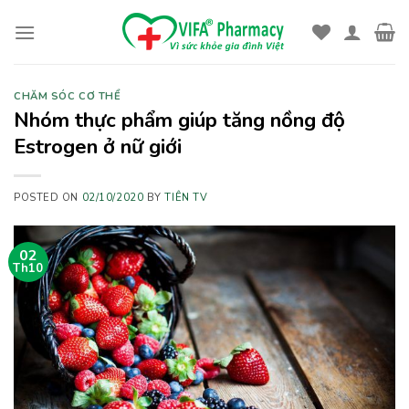
Skip
to
content
CHĂM SÓC CƠ THỂ
Nhóm thực phẩm giúp tăng nồng độ
Estrogen ở nữ giới
POSTED ON
02/10/2020
BY
TIÊN TV
02
Th10