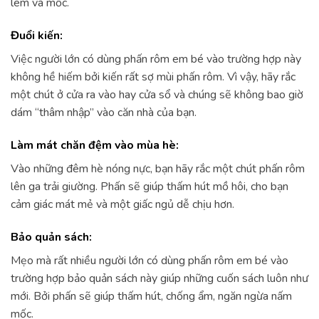
lem và mốc.
Đuổi kiến:
Việc người lớn có dùng phấn rôm em bé vào trường hợp này
không hề hiếm bởi kiến rất sợ mùi phấn rôm. Vì vậy, hãy rắc
một chút ở cửa ra vào hay cửa sổ và chúng sẽ không bao giờ
dám “thâm nhập” vào căn nhà của bạn.
Làm mát chăn đệm vào mùa hè:
Vào những đêm hè nóng nực, bạn hãy rắc một chút phấn rôm
lên ga trải giường. Phấn sẽ giúp thấm hút mồ hôi, cho bạn
cảm giác mát mẻ và một giấc ngủ dễ chịu hơn.
Bảo quản sách:
Mẹo mà rất nhiều người lớn có dùng phấn rôm em bé vào
trường hợp bảo quản sách này giúp những cuốn sách luôn như
mới. Bởi phấn sẽ giúp thấm hút, chống ẩm, ngăn ngừa nấm
mốc.