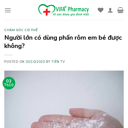
Skip
to
content
CHĂM SÓC CƠ THỂ
Người lớn có dùng phấn rôm em bé được
không?
POSTED ON
03/10/2020
BY
TIÊN TV
03
Th10