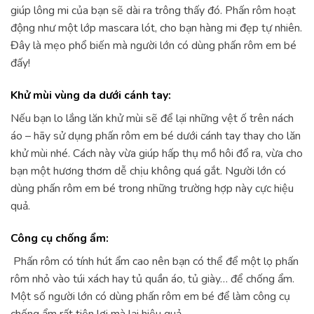
giúp lông mi của bạn sẽ dài ra trông thấy đó. Phấn rôm hoạt
động như một lớp mascara lót, cho bạn hàng mi đẹp tự nhiên.
Đây là mẹo phổ biến mà người lớn có dùng phấn rôm em bé
đấy!
Khử mùi vùng da dưới cánh tay:
Nếu bạn lo lắng lăn khử mùi sẽ để lại những vệt ố trên nách
áo – hãy sử dụng phấn rôm em bé dưới cánh tay thay cho lăn
khử mùi nhé. Cách này vừa giúp hấp thụ mồ hôi đổ ra, vừa cho
bạn một hương thơm dễ chịu không quá gắt. Người lớn có
dùng phấn rôm em bé trong những trường hợp này cực hiệu
quả.
Công cụ chống ẩm:
Phấn rôm có tính hút ẩm cao nên bạn có thể để một lọ phấn
rôm nhỏ vào túi xách hay tủ quần áo, tủ giày… để chống ẩm.
Một số người lớn có dùng phấn rôm em bé để làm công cụ
chống ẩm rất tiện lợi mà lại hiệu quả.