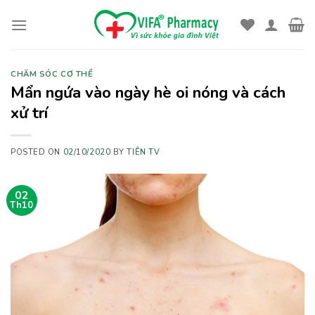
Skip
to
content
CHĂM SÓC CƠ THỂ
Mẩn ngứa vào ngày hè oi nóng và cách
xử trí
POSTED ON
02/10/2020
BY
TIÊN TV
02
Th10