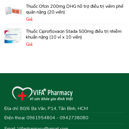
Thuốc Ofcin 200mg DHG hỗ trợ điều trị viêm phế
quản nặng (20 viên)
Giá:
Thuốc Ciprofloxacin Stada 500mg điều trị nhiễm
khuẩn nặng (10 vỉ x 10 viên)
Giá:
Địa chỉ: 80/6 Ba Vân, P14, Tân Bình, HCM
Điện thoại: 0961954804 - 0942738080
Email:
Vifapharmacy@gmail.com