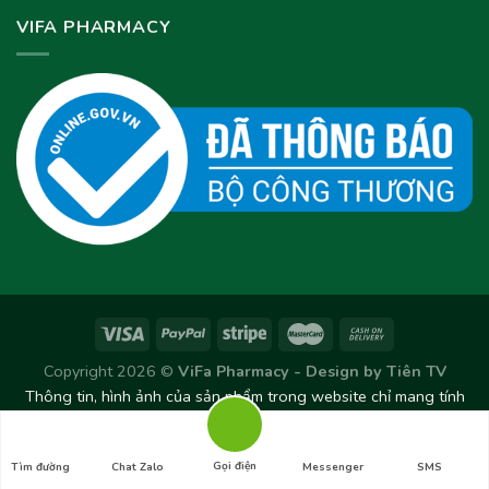
VIFA PHARMACY
Copyright 2026 ©
ViFa Pharmacy - Design by
Tiên TV
Thông tin, hình ảnh của sản phẩm trong website chỉ mang tính
chất tham khảo. Sản phẩm thực tế có thể thay đổi/chênh lệch
theo từng Lô sản xuất.
Gọi điện
Tìm đường
Chat Zalo
Messenger
SMS