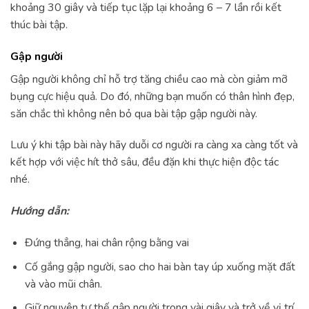
khoảng 30 giây và tiếp tục lặp lại khoảng 6 – 7 lần rồi kết
thúc bài tập.
Gập người
Gập người không chỉ hỗ trợ tăng chiều cao mà còn giảm mỡ
bụng cực hiệu quả. Do đó, những bạn muốn có thân hình đẹp,
săn chắc thì không nên bỏ qua bài tập gập người này.
Lưu ý khi tập bài này hãy duỗi cơ người ra càng xa càng tốt và
kết hợp với việc hít thở sâu, đều đặn khi thực hiện độc tác
nhé.
Hướng dẫn:
Đứng thẳng, hai chân rộng bằng vai
Cố gắng gập người, sao cho hai bàn tay úp xuống mặt đất
và vào mũi chân.
Giữ nguyên tư thế gập người trong vài giây và trở về vị trí