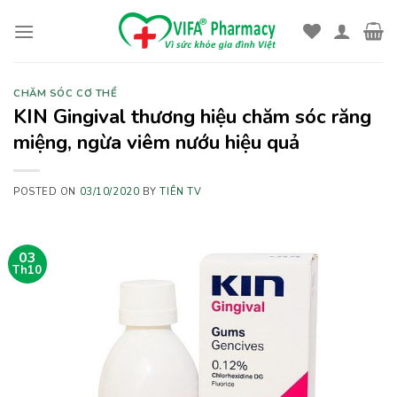
Skip
to
content
CHĂM SÓC CƠ THỂ
KIN Gingival thương hiệu chăm sóc răng
miệng, ngừa viêm nướu hiệu quả
POSTED ON
03/10/2020
BY
TIÊN TV
03
Th10