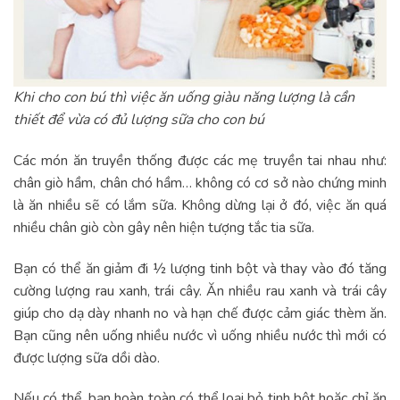
Khi cho con bú thì việc ăn uống giàu năng lượng là cần
thiết để vừa có đủ lượng sữa cho con bú
Các món ăn truyền thống được các mẹ truyền tai nhau như:
chân giò hầm, chân chó hầm… không có cơ sở nào chứng minh
là ăn nhiều sẽ có lắm sữa. Không dừng lại ở đó, việc ăn quá
nhiều chân giò còn gây nên hiện tượng tắc tia sữa.
Bạn có thể ăn giảm đi ½ lượng tinh bột và thay vào đó tăng
cường lượng rau xanh, trái cây. Ăn nhiều rau xanh và trái cây
giúp cho dạ dày nhanh no và hạn chế được cảm giác thèm ăn.
Bạn cũng nên uống nhiều nước vì uống nhiều nước thì mới có
được lượng sữa dồi dào.
Nếu có thể, bạn hoàn toàn có thể loại bỏ tinh bột hoặc chỉ ăn