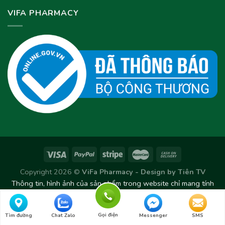
VIFA PHARMACY
Copyright 2026 ©
ViFa Pharmacy - Design by
Tiên TV
Thông tin, hình ảnh của sản phẩm trong website chỉ mang tính
chất tham khảo. Sản phẩm thực tế có thể thay đổi/chênh lệch
theo từng Lô sản xuất.
Gọi điện
Tìm đường
Chat Zalo
Messenger
SMS