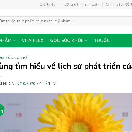
Giới thiệu
Hướng dẫn thanh toán
Chính sách đổi 
m
ếm:
PHẨM
VIFA FLEX
GÓC SỨC KHỎE
THUỐC
ĂM SÓC CƠ THỂ
ùng tìm hiểu về lịch sử phát triển c
STED ON
02/10/2020
BY
TIÊN TV
2
10