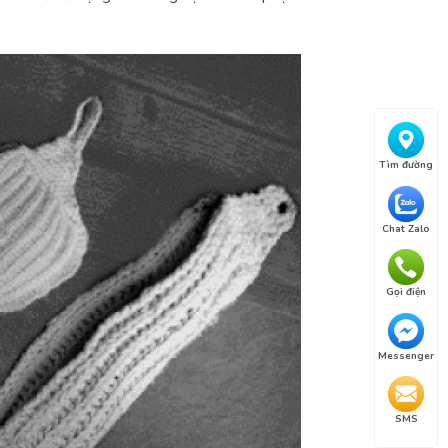
Tìm đường
Chat Zalo
Gọi điện
Messenger
SMS