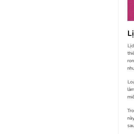
L
Lịc
thi
ron
như
Loạ
làm
miế
Tro
này
sau