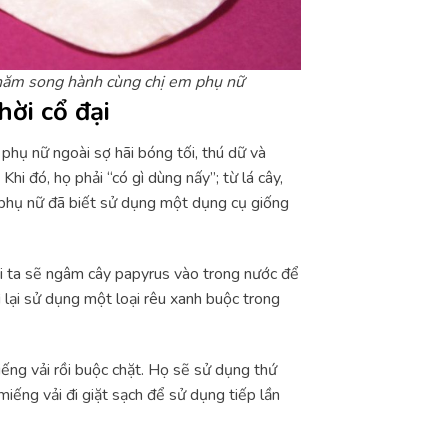
n năm song hành cùng chị em phụ nữ
hời cổ đại
 phụ nữ ngoài sợ hãi bóng tối, thú dữ và
hi đó, họ phải “có gì dùng nấy”; từ lá cây,
ì phụ nữ đã biết sử dụng một dụng cụ giống
ười ta sẽ ngâm cây papyrus vào trong nước để
lại sử dụng một loại rêu xanh buộc trong
ếng vải rồi buộc chặt. Họ sẽ sử dụng thứ
miếng vải đi giặt sạch để sử dụng tiếp lần