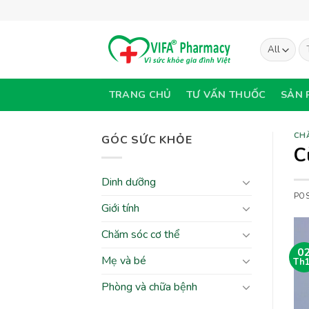
Skip
to
content
Tì
ki
TRANG CHỦ
TƯ VẤN THUỐC
SẢN 
CH
GÓC SỨC KHỎE
C
Dinh dưỡng
PO
Giới tính
Chăm sóc cơ thể
0
Mẹ và bé
Th
Phòng và chữa bệnh