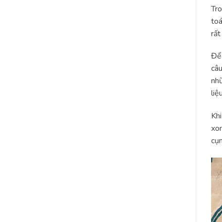
Tro
toá
rất
Để 
câu
nhữ
liệ
Khi
xon
cụm