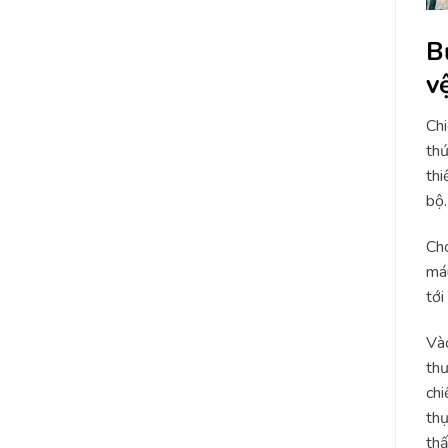
B
v
Chi
thứ
thi
bộ.
Cho
máu
tới
Vào
thư
chi
thụ
thấ