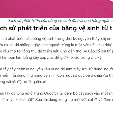
Lịch sử phát triển của băng vệ sinh đã trải qua hàng ngà
ịch sử phát triển của băng vệ sinh từ t
h sử phát triển của băng vệ sinh trong thời kỳ nguyên thủy, chị em
ếu cái ăn thì những ngày kinh nguyệt cũng là một vấn đề “đau đầu”. K
g rêu cho tới lông thú để thấm hút. Cho đến thời Ai Cập cổ đại th
 tampon làm bằng cây papyrus để giữ khô ráo trong chu kỳ.
i cây này chính là nguyên liệu dùng để làm giấy. Khi sử dụng, ng
 mềm rồi dùng như băng vệ sinh. Còn một số quý bà ở châu Âu thì 
ng vải rồi đặt dưới quần lót.
ng khi đó, phụ nữ ở Trung Quốc thì lại đem bỏ cát sạch vào một mi
 làm “vũ khí bí mật”. Sau khi dùng xong, họ mới vứt cát đi và đem 
.