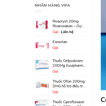
NHÃN HÀNG VIFA
Rivacryst 20mg
Rivaroxaban – Dự
phòng đột quỵ,
Giá:
Liên hệ
huyết khối tĩnh mạch
Exnortan
Giá:
Thuốc Cefpodoxim
200Mg Euvipharm
điều trị nhiễm khuẩn
Giá:
(10 viên)
Thuốc Ofcin 200mg
DHG hỗ trợ điều trị
viêm phế quản nặng
Giá:
(20 viên)
C
Thuốc Ciprofloxacin