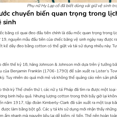
Phụ nữ Hy Lạp cổ đã biết dùng vải giữ vệ sinh t
ước chuyển biến quan trọng trong lịc
ệ sinh
ếc băng có quai đeo đầu tiên chính là dấu mốc quan trọng trong lịc
 19, nguyên mẫu đầu tiên của chiếc băng vệ sinh ngày nay được ra
ết kế dây đeo bằng cotton có thể giặt và tái sử dụng nhiều này. T
 đến thế kỷ 18, hãng Johnson & Johnson mới dựa trên ý tưởng bă
 của Benjamin Franklin (1706-1790) để sản xuất ra Lister’s Tow
 kỳ. Tuy nhiên do quá mới mẻ và không thể quảng cáo nên sản ph
 thời kỳ Thế chiến thứ I, các nữ y tá Pháp đã tìm ra được một lo
ơng binh hiệu quả. Nhưng lượng cotton trong thời bấy giờ lại khô
ến năm 1917, tập đoàn Kimberly-Clark đã sản xuất ra một loại bă
 được làm bằng bột gỗ. Các y tá khi sử dụng mới nhận thấy những 
m ẩm nhanh mà nguyên liệu lại dễ kiếm, rẻ tiền. Thế nên hoàn toà