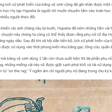
ng lịch sử phát triển của băng vệ sinh cũng đã ghi nhận được một c
n học Hy lạp Hypatia là người chỉ muốn chuyên tâm vào toán học. 
 nhiều người theo đổi.
khiến các anh chàng này lùi bước, Hypatia đã ném những tấm vải 
 chuyện này chúng ta cũng có thể thấy được rằng phụ nữ cổ đại Hy
ng ngày dâu. Sau đó khi xã hội dần tiến bộ, lịch sử phát triển của 
u được sử dụng vào thời phong kiến như băng gạc, lông cừu, quần 
 mà băng vệ sinh dùng 1 lần còn chưa xuất hiện thì đa phần phụ n
g, những miếng vải này sẽ được giặt sạch phơi khô và tái sử dụng 
 từ “on the rag”. Ý ngầm ám chỉ người phụ nữ đang trong chu kỳ k