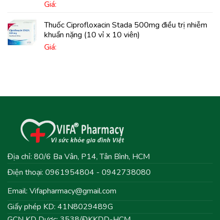
Giá:
Thuốc Ciprofloxacin Stada 500mg điều trị nhiễm
khuẩn nặng (10 vỉ x 10 viên)
Giá:
Địa chỉ: 80/6 Ba Vân, P14, Tân Bình, HCM
Điện thoại: 0961954804 - 0942738080
Email:
Vifapharmacy@gmail.com
Giấy phép KD: 41N8029489G
GCN KD Dược: 3538/ĐKKDD-HCM