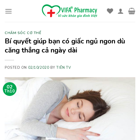
Skip
to
content
CHĂM SÓC CƠ THỂ
Bí quyết giúp bạn có giấc ngủ ngon dù
căng thẳng cả ngày dài
POSTED ON
02/10/2020
BY
TIÊN TV
02
Th10