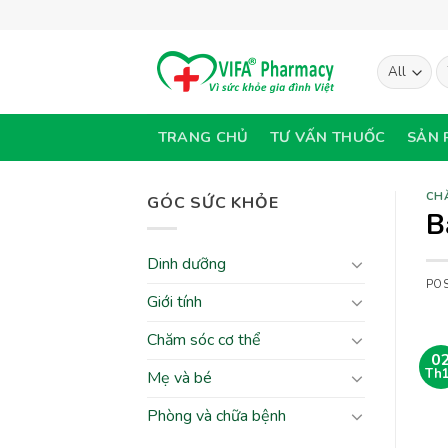
Skip
to
content
T
ki
TRANG CHỦ
TƯ VẤN THUỐC
SẢN 
CH
GÓC SỨC KHỎE
B
Dinh dưỡng
PO
Giới tính
Chăm sóc cơ thể
0
Th
Mẹ và bé
Phòng và chữa bệnh