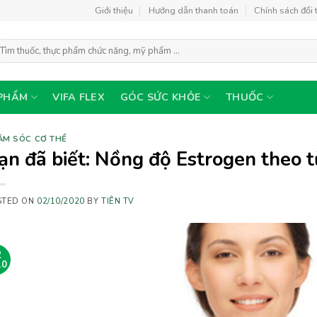
Giới thiệu
Hướng dẫn thanh toán
Chính sách đổi 
ìm
ếm:
PHẨM
VIFA FLEX
GÓC SỨC KHỎE
THUỐC
ĂM SÓC CƠ THỂ
ạn đã biết: Nồng độ Estrogen theo t
STED ON
02/10/2020
BY
TIÊN TV
2
10