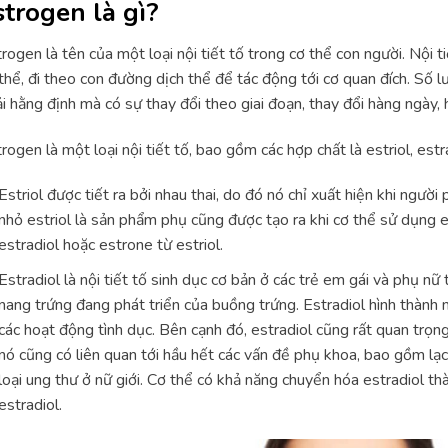
strogen là gì?
rogen là tên của một loại nội tiết tố trong cơ thể con người. Nội ti
thể, đi theo con đường dịch thể để tác động tới cơ quan đích. Số l
i hằng định mà có sự thay đổi theo giai đoạn, thay đổi hàng ngày, 
rogen là một loại nội tiết tố, bao gồm các hợp chất là estriol, estr
Estriol được tiết ra bởi nhau thai, do đó nó chỉ xuất hiện khi ngườ
nhỏ estriol là sản phẩm phụ cũng được tạo ra khi cơ thể sử dụng e
estradiol hoặc estrone từ estriol.
Estradiol là nội tiết tố sinh dục cơ bản ở các trẻ em gái và phụ nữ 
nang trứng đang phát triển của buồng trứng. Estradiol hình thành 
các hoạt động tình dục. Bên cạnh đó, estradiol cũng rất quan trọng
nó cũng có liên quan tới hầu hết các vấn đề phụ khoa, bao gồm lạc
loại ung thư ở nữ giới. Cơ thể có khả năng chuyển hóa estradiol th
estradiol.