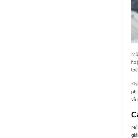
Một
hoặ
loã
Khi
phụ
và 
C
Nồn
giả