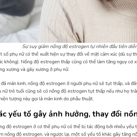
Sự suy giảm nồng độ estrogen tự nhiên đầu tiên diễn 
 số phụ nữ có thể xuất hiện sự thay đổi về mặt cảm xúc (dù sự tha
c không). Nồng độ estrogen thấp cũng có thể làm tăng nguy cơ xu
ng xương và gãy xương ở phụ nữ.
 đã mãn kinh, nồng độ estrogen ở người phụ nữ sẽ tụt thấp, và đây
 nữ trẻ tuổi cũng sẽ có nồng độ estrogen tụt thấp nếu như họ trải
hiện tượng này gọi là mãn kinh do phẫu thuật.
ác yếu tố gây ảnh hưởng, thay đổi nồ
g độ estrogen ở cơ thể phụ nữ có thể bị tác động bởi nhiều yếu 
m nồng độ estrogen, và ngược lại, một số yếu tố khác gây tăng n