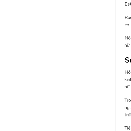
Est
Buồ
cơ 
Nồn
nữ 
S
Nồn
kin
nữ 
Tro
ngu
trứ
Tiề