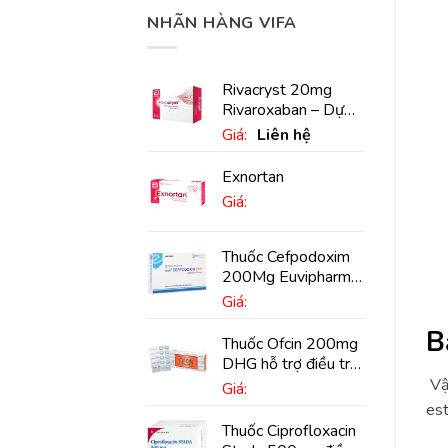
NHÃN HÀNG VIFA
Rivacryst 20mg
Rivaroxaban – Dự
phòng đột quỵ,
Giá:
Liên hệ
huyết khối tĩnh mạch
Exnortan
Giá:
Thuốc Cefpodoxim
200Mg Euvipharm
điều trị nhiễm khuẩn
Giá:
(10 viên)
B
Thuốc Ofcin 200mg
DHG hỗ trợ điều trị
viêm phế quản nặng
Vậy
Giá:
(20 viên)
es
Thuốc Ciprofloxacin