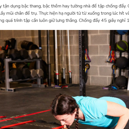
 tận dụng bậc thang, bậc thềm hay tường nhà để tập chống đẩy. C
lấy mũi chân để trụ. Thực hiện hạ người từ từ xuống trong lúc hít và
ng quá trình tập cần luôn giữ lưng thẳng. Chống đẩy 45 giây nghỉ 15 