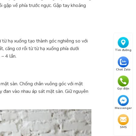
rồi gập về phía trước ngực. Gập tay khoảng
ừ từ hạ xuống tạo thành góc nghiêng so với
t, căng cơ rồi từ từ hạ xuống phía dưới
Tìm đường
– 4 lần.
Chat Zalo
i mặt sàn. Chống chân vuông góc với mặt
Gọi điện
 tay đan vào nhau áp sát mặt sàn. Giữ nguyên
Messenger
SMS