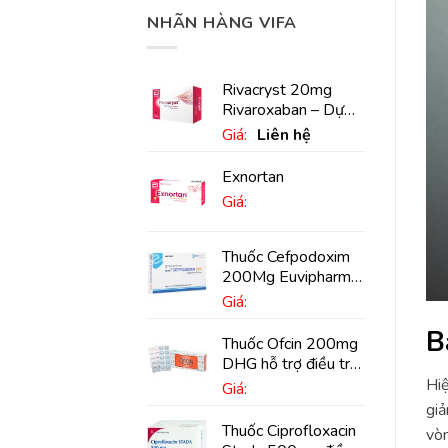
NHÃN HÀNG VIFA
Rivacryst 20mg
Rivaroxaban – Dự
phòng đột quỵ,
Giá:
Liên hệ
huyết khối tĩnh mạch
Exnortan
Giá:
Thuốc Cefpodoxim
200Mg Euvipharm
điều trị nhiễm khuẩn
Giá:
(10 viên)
B
Thuốc Ofcin 200mg
DHG hỗ trợ điều trị
viêm phế quản nặng
Hiệ
Giá:
(20 viên)
giả
Thuốc Ciprofloxacin
vòn