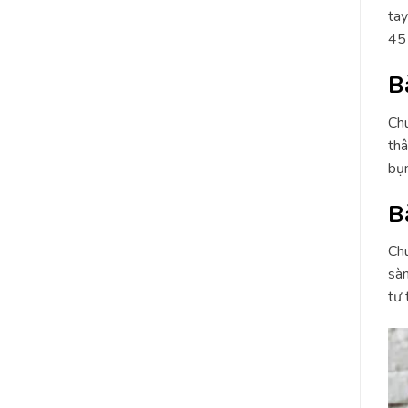
tay
45 
Bà
Chu
thâ
bụn
B
Chu
sàn
tư 