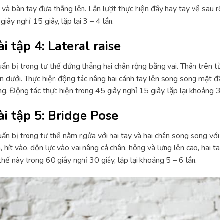
 và bàn tay đưa thẳng lên. Lần lượt thực hiện đẩy hay tay về sau 
giây nghỉ 15 giây, lặp lại 3 – 4 lần.
i tập 4: Lateral raise
ẩn bị trong tư thế đứng thẳng hai chân rộng bằng vai. Thân trên t
n dưới. Thực hiện động tác nâng hai cánh tay lên song song mặt đấ
g. Động tác thực hiện trong 45 giây nghỉ 15 giây, lặp lại khoảng 3 
ài tập 5: Bridge Pose
ẩn bị trong tư thế nằm ngửa với hai tay và hai chân song song vớ
, hít vào, dồn lực vào vai nâng cả chân, hông và lưng lên cao, hai
thế này trong 60 giây nghỉ 30 giây, lặp lại khoảng 5 – 6 lần.