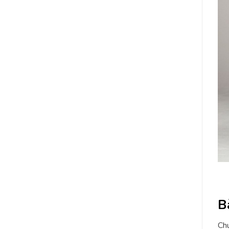
B
Chu