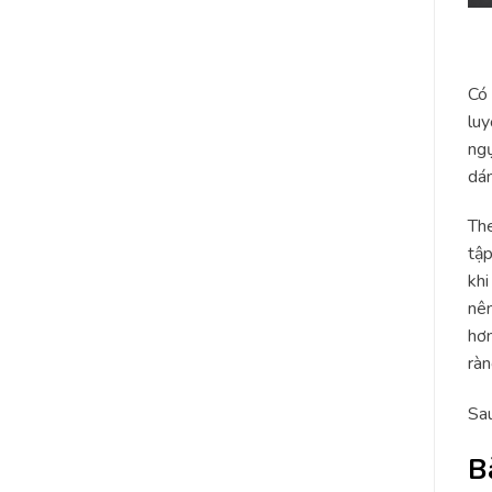
Có 
luy
ngự
dá
The
tập
khi
nên
hơn
ràn
Sau
B