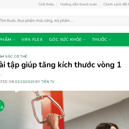
Giới thiệu
Hướng dẫn thanh toán
Chính sách đổi 
ìm
ếm:
PHẨM
VIFA FLEX
GÓC SỨC KHỎE
THUỐC
ĂM SÓC CƠ THỂ
ài tập giúp tăng kích thước vòng 1
STED ON
02/10/2020
BY
TIÊN TV
2
10