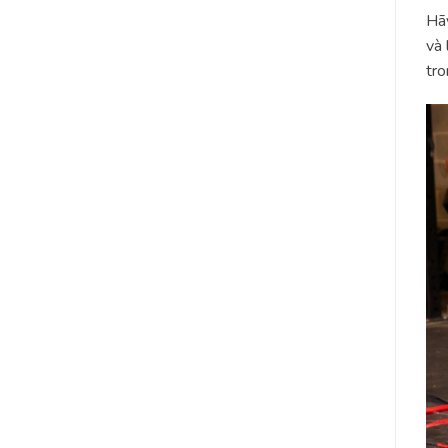
Hãy
và 
tro