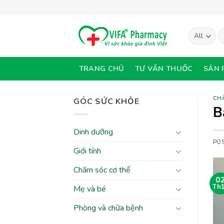
Skip
to
content
T
ki
TRANG CHỦ
TƯ VẤN THUỐC
SẢN 
CH
GÓC SỨC KHỎE
B
Dinh dưỡng
PO
Giới tính
Chăm sóc cơ thể
0
Th
Mẹ và bé
Phòng và chữa bệnh