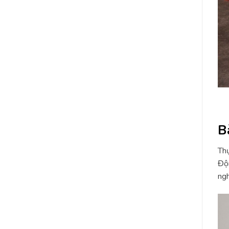
B
Thự
Độn
ngh