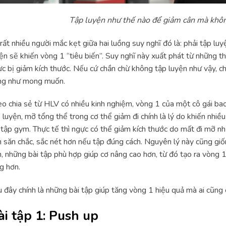
Tập luyện như thế nào để giảm cân mà khô
rất nhiều người mắc kẹt giữa hai luồng suy nghĩ đó là: phải tập lu
ện sẽ khiến vòng 1 “tiêu biến”. Suy nghĩ này xuất phát từ những t
c bị giảm kích thước. Nếu cứ chần chừ không tập luyện như vậy, c
ng như mong muốn.
o chia sẻ từ HLV có nhiều kinh nghiệm, vòng 1 của một cô gái ba
 luyện, mỡ tổng thể trong cơ thể giảm đi chính là lý do khiến nhiề
 tập gym. Thực tế thì ngực có thể giảm kích thước do mất đi mỡ n
 săn chắc, sắc nét hơn nếu tập đúng cách. Nguyên lý này cũng gi
, những bài tập phù hợp giúp cơ nâng cao hơn, từ đó tạo ra vòng 1
g hơn.
 đây chính là những bài tập giúp tăng vòng 1 hiệu quả mà ai cũng 
ài tập 1: Push up