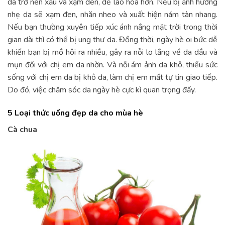
da trở nên xấu và xạm đen, dễ lão hóa hơn. Nếu bị ảnh hưởng
nhẹ da sẽ xạm đen, nhăn nheo và xuất hiện nám tàn nhang.
Nếu bạn thường xuyên tiếp xúc ánh nắng mặt trời trong thời
gian dài thì có thể bị ung thư da. Đồng thời, ngày hè oi bức dễ
khiến bạn bị mồ hôi ra nhiều, gây ra nỗi lo lắng về da dầu và
mụn đối với chị em da nhờn. Và nỗi ám ảnh da khô, thiếu sức
sống với chị em da bị khô da, làm chị em mất tự tin giao tiếp.
Do đó, việc chăm sóc da ngày hè cực kì quan trọng đấy.
5 Loại thức uống đẹp da cho mùa hè
Cà chua