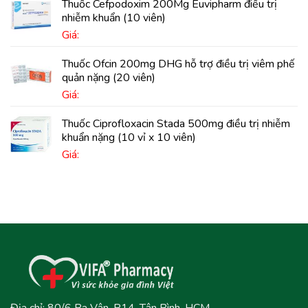
Thuốc Cefpodoxim 200Mg Euvipharm điều trị
nhiễm khuẩn (10 viên)
Giá:
Thuốc Ofcin 200mg DHG hỗ trợ điều trị viêm phế
quản nặng (20 viên)
Giá:
Thuốc Ciprofloxacin Stada 500mg điều trị nhiễm
khuẩn nặng (10 vỉ x 10 viên)
Giá:
Địa chỉ: 80/6 Ba Vân, P14, Tân Bình, HCM