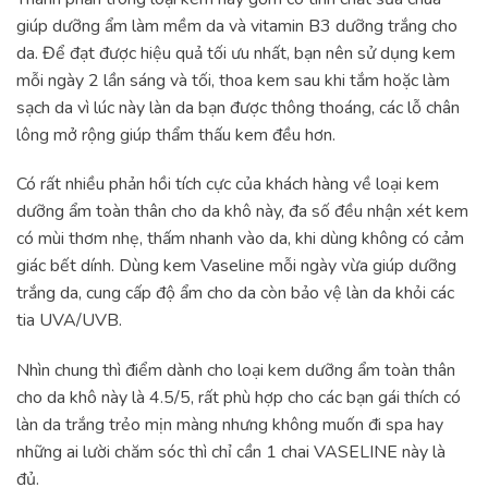
giúp dưỡng ẩm làm mềm da và vitamin B3 dưỡng trắng cho
da. Để đạt được hiệu quả tối ưu nhất, bạn nên sử dụng kem
mỗi ngày 2 lần sáng và tối, thoa kem sau khi tắm hoặc làm
sạch da vì lúc này làn da bạn được thông thoáng, các lỗ chân
lông mở rộng giúp thẩm thấu kem đều hơn.
Có rất nhiều phản hồi tích cực của khách hàng về loại kem
dưỡng ẩm toàn thân cho da khô này, đa số đều nhận xét kem
có mùi thơm nhẹ, thấm nhanh vào da, khi dùng không có cảm
giác bết dính. Dùng kem Vaseline mỗi ngày vừa giúp dưỡng
trắng da, cung cấp độ ẩm cho da còn bảo vệ làn da khỏi các
tia UVA/UVB.
Nhìn chung thì điểm dành cho loại kem dưỡng ẩm toàn thân
cho da khô này là 4.5/5, rất phù hợp cho các bạn gái thích có
làn da trắng trẻo mịn màng nhưng không muốn đi spa hay
những ai lười chăm sóc thì chỉ cần 1 chai VASELINE này là
đủ.