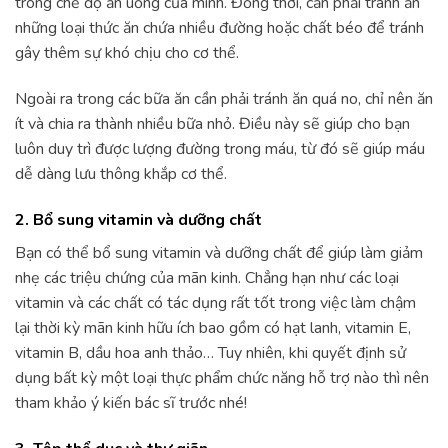
trong chế độ ăn uống của mình. Đồng thời, cần phải tránh ăn
những loại thức ăn chứa nhiều đường hoặc chất béo để tránh
gây thêm sự khó chịu cho cơ thể.
Ngoài ra trong các bữa ăn cần phải tránh ăn quá no, chỉ nên ăn
ít và chia ra thành nhiều bữa nhỏ. Điều này sẽ giúp cho bạn
luôn duy trì được lượng đường trong máu, từ đó sẽ giúp máu
dễ dàng lưu thông khắp cơ thể.
2. Bổ sung vitamin và dưỡng chất
Bạn có thể bổ sung vitamin và dưỡng chất để giúp làm giảm
nhẹ các triệu chứng của mãn kinh. Chẳng hạn như các loại
vitamin và các chất có tác dụng rất tốt trong việc làm chậm
lại thời kỳ mãn kinh hữu ích bao gồm có hạt lanh, vitamin E,
vitamin B, dầu hoa anh thảo… Tuy nhiên, khi quyết định sử
dụng bất kỳ một loại thực phẩm chức năng hỗ trợ nào thì nên
tham khảo ý kiến bác sĩ trước nhé!