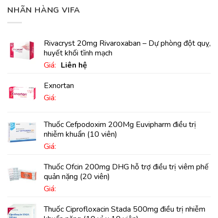
NHÃN HÀNG VIFA
Rivacryst 20mg Rivaroxaban – Dự phòng đột quỵ,
huyết khối tĩnh mạch
Giá:
Liên hệ
Exnortan
Giá:
Thuốc Cefpodoxim 200Mg Euvipharm điều trị
nhiễm khuẩn (10 viên)
Giá:
Thuốc Ofcin 200mg DHG hỗ trợ điều trị viêm phế
quản nặng (20 viên)
Giá:
Thuốc Ciprofloxacin Stada 500mg điều trị nhiễm