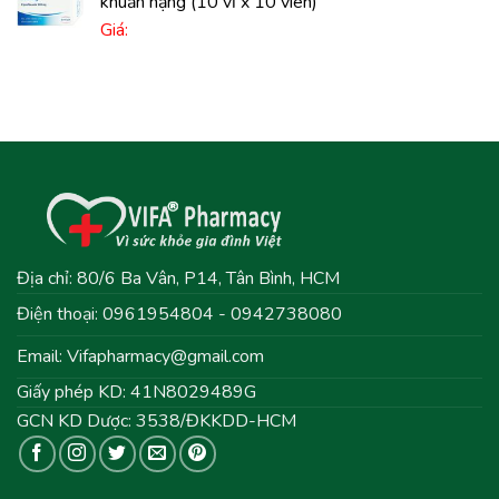
khuẩn nặng (10 vỉ x 10 viên)
Giá:
Địa chỉ: 80/6 Ba Vân, P14, Tân Bình, HCM
Điện thoại: 0961954804 - 0942738080
Email:
Vifapharmacy@gmail.com
Giấy phép KD: 41N8029489G
GCN KD Dược: 3538/ĐKKDD-HCM