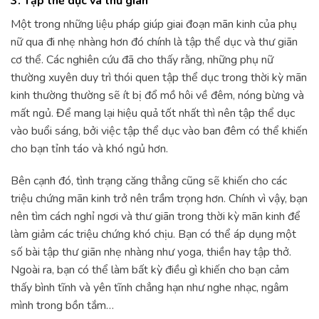
3. Tập thể dục và thư giãn
Một trong những liệu pháp giúp giai đoạn mãn kinh của phụ
nữ qua đi nhẹ nhàng hơn đó chính là tập thể dục và thư giãn
cơ thể. Các nghiên cứu đã cho thấy rằng, những phụ nữ
thường xuyên duy trì thói quen tập thể dục trong thời kỳ mãn
kinh thường thường sẽ ít bị đổ mồ hôi về đêm, nóng bừng và
mất ngủ. Để mang lại hiệu quả tốt nhất thì nên tập thể dục
vào buổi sáng, bởi việc tập thể dục vào ban đêm có thể khiến
cho bạn tỉnh táo và khó ngủ hơn.
Bên cạnh đó, tình trạng căng thẳng cũng sẽ khiến cho các
triệu chứng mãn kinh trở nên trầm trọng hơn. Chính vì vậy, bạn
nên tìm cách nghỉ ngơi và thư giãn trong thời kỳ mãn kinh để
làm giảm các triệu chứng khó chịu. Bạn có thể áp dụng một
số bài tập thư giãn nhẹ nhàng như yoga, thiền hay tập thở.
Ngoài ra, bạn có thể làm bất kỳ điều gì khiến cho bạn cảm
thấy bình tĩnh và yên tĩnh chẳng hạn như nghe nhạc, ngâm
mình trong bồn tắm…