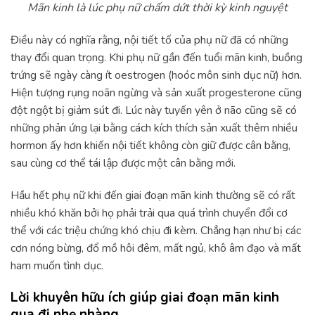
Mãn kinh là lúc phụ nữ chấm dứt thời kỳ kinh nguyệt
Điều này có nghĩa rằng, nội tiết tố của phụ nữ đã có những
thay đổi quan trọng. Khi phụ nữ gần đến tuổi mãn kinh, buồng
trứng sẽ ngày càng ít oestrogen (hoóc môn sinh dục nữ) hơn.
Hiện tượng rụng noãn ngừng và sản xuất progesterone cũng
đột ngột bị giảm sút đi. Lúc này tuyến yên ở não cũng sẽ có
những phản ứng lại bằng cách kích thích sản xuất thêm nhiều
hormon ấy hơn khiến nội tiết không còn giữ được cân bằng,
sau cùng cơ thể tái lập được một cân bằng mới.
Hầu hết phụ nữ khi đến giai đoạn mãn kinh thường sẽ có rất
nhiều khó khăn bởi họ phải trải qua quá trình chuyển đổi cơ
thể với các triệu chứng khó chịu đi kèm. Chẳng hạn như bị các
cơn nóng bừng, đổ mồ hôi đêm, mất ngủ, khô âm đạo và mất
ham muốn tình dục.
Lời khuyên hữu ích giúp giai đoạn mãn kinh
qua đi nhẹ nhàng