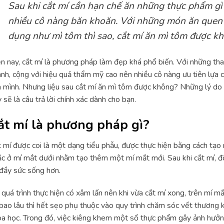
Sau khi cắt mí cần hạn chế ăn những thực phẩm gì 
nhiều cô nàng băn khoăn. Với những món ăn quen
dụng như mì tôm thì sao, cắt mí ăn mì tôm được k
n nay, cắt mí là phương pháp làm đẹp khá phổ biến. Với những tha
nh, cộng với hiệu quả thẩm mỹ cao nên nhiều cô nàng ưu tiên lựa c
 mình. Nhưng liệu sau cắt mí ăn mì tôm được không? Những lý do
 sẽ là câu trả lời chính xác dành cho bạn.
ắt mí là phương pháp gì?
 mí được coi là một dạng tiểu phẫu, được thực hiện bằng cách tạo 
c ở mí mắt dưới nhằm tạo thêm một mí mắt mới. Sau khi cắt mí, đôi
đầy sức sống hơn.
quá trình thực hiện có xâm lấn nên khi vừa cắt mí xong, trên mí m
bao lâu thì hết sẹo phụ thuộc vào quy trình chăm sóc vết thương 
a học. Trong đó, việc kiêng khem một số thực phẩm gây ảnh hưởng