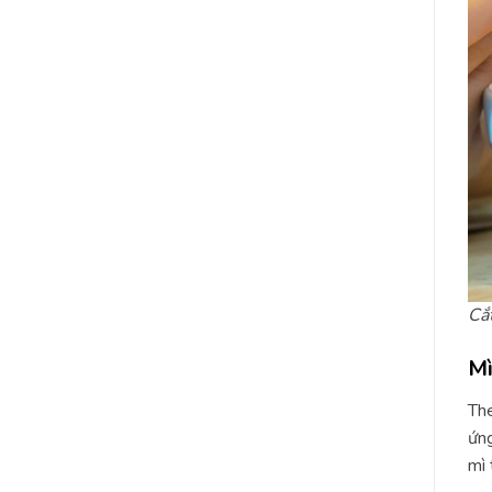
Cắt
Mì
The
ứng
mì 