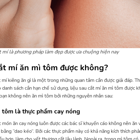
t mí là phương pháp làm đẹp được ưa chuộng hiện nay
ắt mí ăn mì tôm được không?
 mí kiêng ăn gì là một trong những quan tâm cần được giải đáp. T
 danh sách cần hạn chế sử dụng, liệu sau cắt mí ăn mì tôm được 
bạn không nên ăn mì tôm bởi những nguyên nhân sau:
 tôm là thực phẩm cay nóng
 món ăn cay nóng luôn được các bác sĩ khuyến cáo không nên ăn 
bằng “dao kéo”. Bởi các thực phẩm này có khả năng kích thích phả
ều hơn, làm cho vết thương rất lâu lành. Ngoài ra, trong mì tôm có