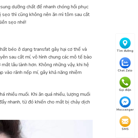
 bổ sung dưỡng chất để nhanh chóng hồi phục
ị sẹo thì cũng không nên ăn mì tôm sau cắt
liền sẹo nhé!
hất béo ở dạng transfat gây hại cơ thể và
Tìm đường
yên sau cắt mí, vô hình chung các mô tế bào
ở mắt lâu lành hơn. Không những vậy, khi hệ
Chat Zalo
ập vào rãnh nếp mí, gây khả năng nhiễm
Gọi điện
á nhiều muối. Khi ăn quá nhiều, lượng muối
ẩy nhanh, từ đó khiến cho mắt bị chảy dịch
Messenger
SMS