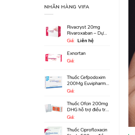
NHÃN HÀNG VIFA
Rivacryst 20mg
Rivaroxaban – Dự
phòng đột quỵ,
Giá:
Liên hệ
huyết khối tĩnh mạch
Exnortan
Giá:
Thuốc Cefpodoxim
200Mg Euvipharm
điều trị nhiễm khuẩn
Giá:
(10 viên)
Thuốc Ofcin 200mg
DHG hỗ trợ điều trị
viêm phế quản nặng
Giá:
(20 viên)
Thuốc Ciprofloxacin