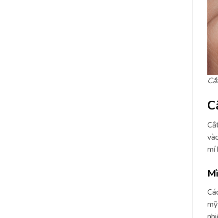
Cắ
C
Cắt
vào
mí 
Mì
Các
mỹ 
nhi