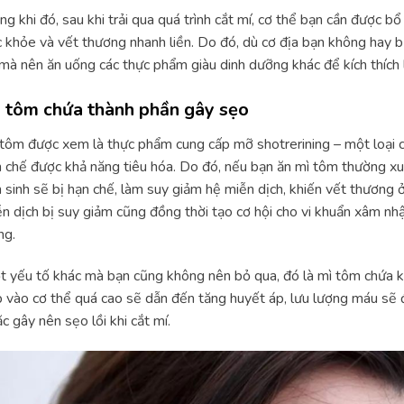
ng khi đó, sau khi trải qua quá trình cắt mí, cơ thể bạn cần được
 khỏe và vết thương nhanh liền. Do đó, dù cơ địa bạn không hay b
mà nên ăn uống các thực phẩm giàu dinh dưỡng khác để kích thích 
 tôm chứa thành phần gây sẹo
tôm được xem là thực phẩm cung cấp mỡ shotrerining – một loại c
 chế được khả năng tiêu hóa. Do đó, nếu bạn ăn mì tôm thường xu
 sinh sẽ bị hạn chế, làm suy giảm hệ miễn dịch, khiến vết thương 
n dịch bị suy giảm cũng đồng thời tạo cơ hội cho vi khuẩn xâm nh
ng.
 yếu tố khác mà bạn cũng không nên bỏ qua, đó là mì tôm chứa kh
 vào cơ thể quá cao sẽ dẫn đến tăng huyết áp, lưu lượng máu sẽ đ
c gây nên sẹo lồi khi cắt mí.