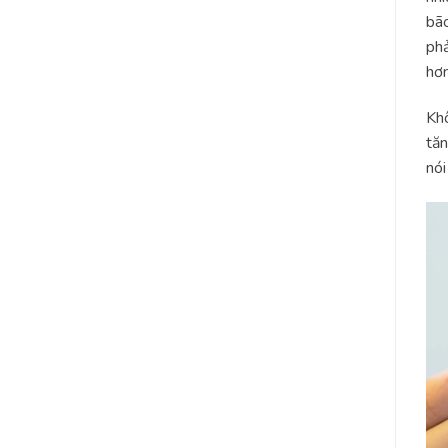
bão
phả
hơn
Khô
tăn
nói