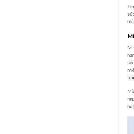
Tro
sức
mí 
Mì
Mì 
hạn
sản
miễ
trù
Một
nạp
hoặ