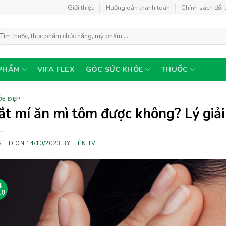
Giới thiệu
Hướng dẫn thanh toán
Chính sách đổi 
ìm
ếm:
PHẨM
VIFA FLEX
GÓC SỨC KHỎE
THUỐC
ỎE ĐẸP
ắt mí ăn mì tôm được không? Lý giả
STED ON
14/10/2023
BY
TIÊN TV
4
10