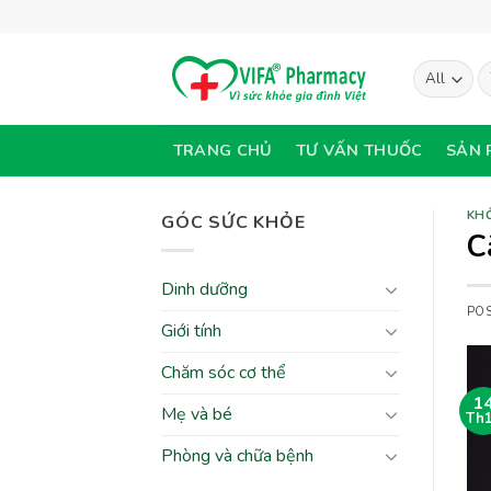
Skip
to
content
T
ki
TRANG CHỦ
TƯ VẤN THUỐC
SẢN 
KH
GÓC SỨC KHỎE
C
Dinh dưỡng
PO
Giới tính
Chăm sóc cơ thể
1
Mẹ và bé
Th
Phòng và chữa bệnh