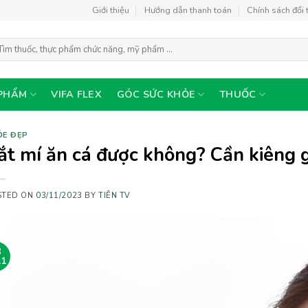
Giới thiệu
Hướng dẫn thanh toán
Chính sách đổi 
m
ếm:
PHẨM
VIFA FLEX
GÓC SỨC KHỎE
THUỐC
ỎE ĐẸP
ắt mí ăn cá được không? Cần kiêng g
STED ON
03/11/2023
BY
TIÊN TV
3
11