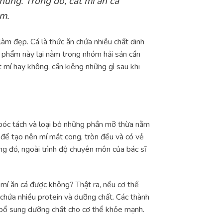
hứng. Trong đó, cắt mí ăn cá
m.
làm đẹp. Cá là thức ăn chứa nhiều chất dinh
c phẩm này lại nằm trong nhóm hải sản cần
 mí hay không, cần kiêng những gì sau khi
ể bóc tách và loại bỏ những phần mỡ thừa nằm
 để tạo nên mí mắt cong, tròn đều và có vẻ
ng đó, ngoài trình độ chuyên môn của bác sĩ
 mí ăn cá được không? Thật ra, nếu cơ thể
 chứa nhiều protein và dưỡng chất. Các thành
à bổ sung dưỡng chất cho cơ thể khỏe mạnh.