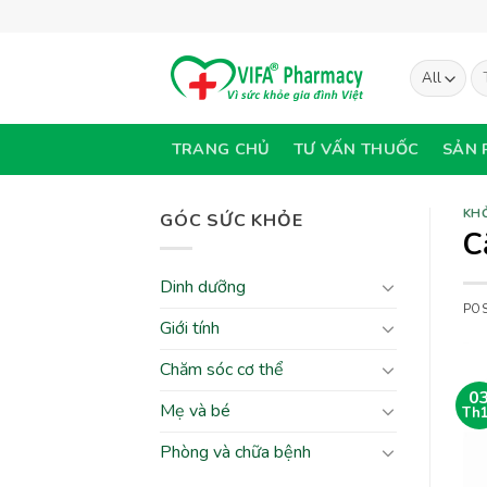
Skip
to
content
Tì
ki
TRANG CHỦ
TƯ VẤN THUỐC
SẢN 
KH
GÓC SỨC KHỎE
C
Dinh dưỡng
PO
Giới tính
Chăm sóc cơ thể
0
Mẹ và bé
Th
Phòng và chữa bệnh