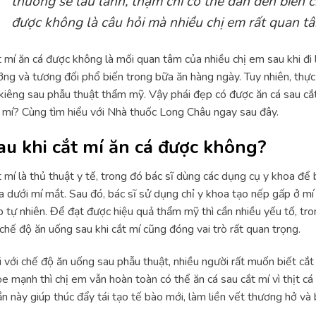
thương sẽ lâu lành, thậm chí có thể dẫn đến biến c
được không là câu hỏi mà nhiều chị em rất quan tâ
 mí ăn cá được không là mối quan tâm của nhiều chị em sau khi đi 
ng và tương đối phổ biến trong bữa ăn hàng ngày. Tuy nhiên, thự
kiêng sau phẫu thuật thẩm mỹ. Vậy phái đẹp có được ăn cá sau cắt
 mí? Cùng tìm hiểu với Nhà thuốc Long Châu ngay sau đây.
au khi cắt mí ăn cá được không?
 mí là thủ thuật y tế, trong đó bác sĩ dùng các dụng cụ y khoa đ
a dưới mí mắt. Sau đó, bác sĩ sử dụng chỉ y khoa tạo nếp gấp ở mí
 tự nhiên. Để đạt được hiệu quả thẩm mỹ thì cần nhiều yếu tố, tro
 chế độ ăn uống sau khi cắt mí cũng đóng vai trò rất quan trọng.
 với chế độ ăn uống sau phẫu thuật, nhiều người rất muốn biết cắt
e mạnh thì chị em vẫn hoàn toàn có thể ăn cá sau cắt mí vì thịt cá
n này giúp thúc đẩy tái tạo tế bào mới, làm liền vết thương hở v