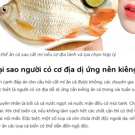
thể ăn cá sau cắt mí nếu cơ địa lành và lựa chọn hợp lý
ại sao người có cơ địa dị ứng nên kiên
 cạnh đáp án cho câu hỏi cắt mí ăn cá được không, các chuyên gia
 biệt là người có cơ địa dễ dị ứng cần kiêng ăn cá trong vài tuần s
yên nhân là bởi cả cá nước ngọt và nước mặn đều có mùi tanh. Chú
n. Khi chế biến cá, nếu không làm sạch hết các chất cặn thì có th
c nổi mẩn. Đặc biệt, một số loại cá còn chứa chất độc ngoài da, nếu
 ăn các loại cá biển có thể dẫn đến ngộ độc.