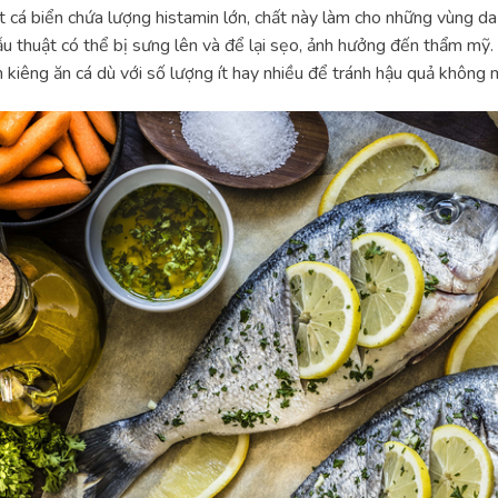
t cá biển chứa lượng histamin lớn, chất này làm cho những vùng da
u thuật có thể bị sưng lên và để lại sẹo, ảnh hưởng đến thẩm mỹ. V
 kiêng ăn cá dù với số lượng ít hay nhiều để tránh hậu quả không