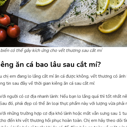
biển có thể gây kích ứng cho vết thương sau cắt mí
iêng ăn cá bao lâu sau cắt mí?
 chị em đang lo lắng cắt mí ăn cá được không, vết thương có ảnh
ng tin sau đây về thời gian kiêng ăn cá sau cắt mí:
Với người có cơ địa nhanh lành: Nếu bạn lo lắng quá thì tốt nhất n
Sau đó, phái đẹp có thể ăn loại thực phẩm này với lượng vừa phải r
Với những trường hợp cơ địa khó lành hoặc mắt vẫn sưng sau 1 tuầ
cho đến khi vết thương hồi phục hoàn toàn. Chị em hãy theo dõi t