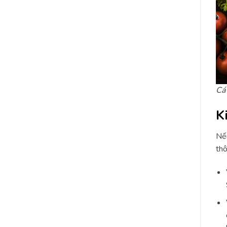
Cá 
K
Nếu
thô