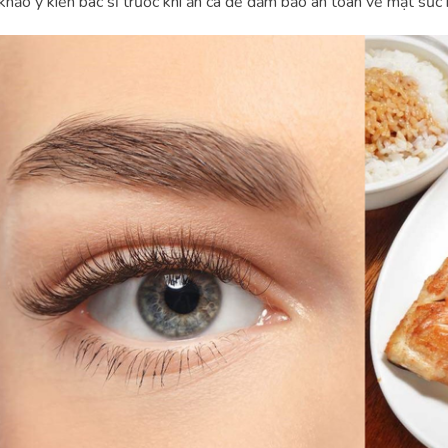
khảo ý kiến bác sĩ trước khi ăn cá để đảm bảo an toàn về mặt sức