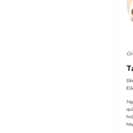
Có 
T
Bên
Đặc
Ngu
quả
hoặ
hay