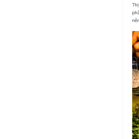
Thị
phẫ
nên