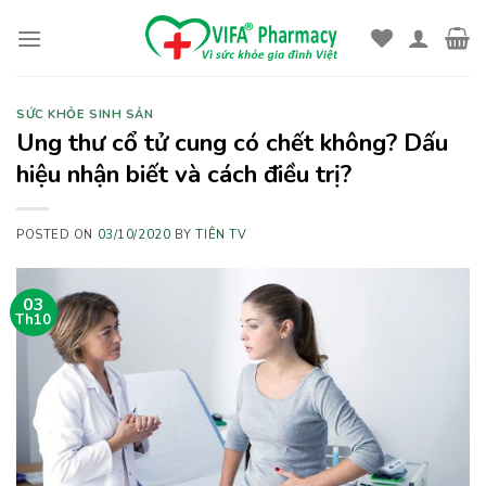
Skip
to
content
SỨC KHỎE SINH SẢN
Ung thư cổ tử cung có chết không? Dấu
hiệu nhận biết và cách điều trị?
POSTED ON
03/10/2020
BY
TIÊN TV
03
Th10